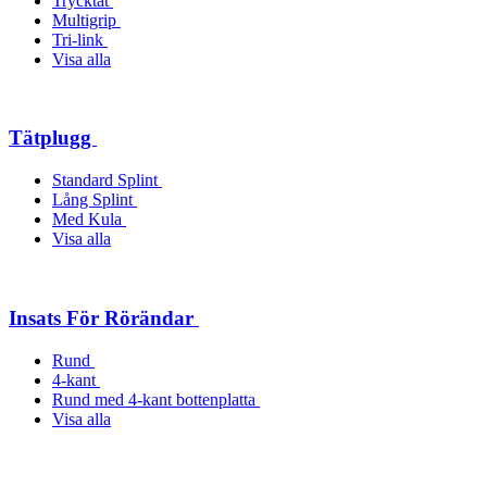
Trycktät
Multigrip
Tri-link
Visa alla
Tätplugg
Standard Splint
Lång Splint
Med Kula
Visa alla
Insats För Rörändar
Rund
4-kant
Rund med 4-kant bottenplatta
Visa alla