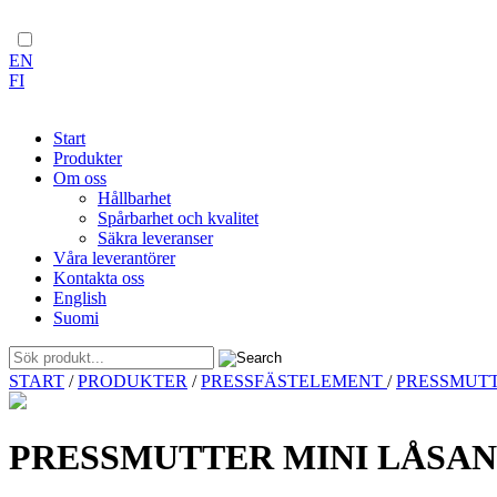
EN
FI
Start
Produkter
Om oss
Hållbarhet
Spårbarhet och kvalitet
Säkra leveranser
Våra leverantörer
Kontakta oss
English
Suomi
Skip
START
/
PRODUKTER
/
PRESSFÄSTELEMENT
/
PRESSMUT
to
content
PRESSMUTTER MINI LÅSAND