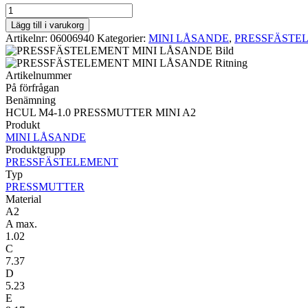
PRESSMUTTER
MINI
Lägg till i varukorg
LÅSANDE
Artikelnr:
06006940
Kategorier:
MINI LÅSANDE
,
PRESSFÄSTE
HCUL
M4-
1.0
Artikelnummer
PRESSMUTTER
På förfrågan
MINI
Benämning
A2
HCUL M4-1.0 PRESSMUTTER MINI A2
mängd
Produkt
MINI LÅSANDE
Produktgrupp
PRESSFÄSTELEMENT
Typ
PRESSMUTTER
Material
A2
A max.
1.02
C
7.37
D
5.23
E