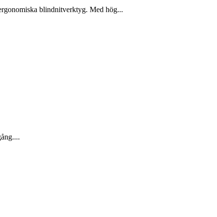
h ergonomiska blindnitverktyg. Med hög...
gång....