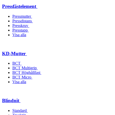
Pressfästelement
Pressmutter
Pressdistans
Presskruv
Presstapp
Visa alla
KD-Mutter
BCT
BCT Multigrip
BCT Höghållfast
BCT Micro
Visa alla
Blindnit
Standard