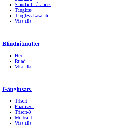
Standard Låsande
Tangless
Tangless Låsande
Visa alla
Blindnitmutter
Hex
Rund
Visa alla
Gänginsats
Trisert
Foamsert
Trisert-3
Multisert
Visa alla