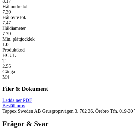
8.17
Hål undre tol.
7.39
Hål övre tol.
7.47
Håldiameter
7.39
Min. plåttjocklek
1.0
Produktkod
HCUL
T
2.55
Gänga
M4
Filer & Dokument
Ladda ner PDF
Beställ prov
Tappex Sweden AB
Grusgropsvägen 3, 702 36, Örebro
Tfn. 019-30 
Frågor & Svar