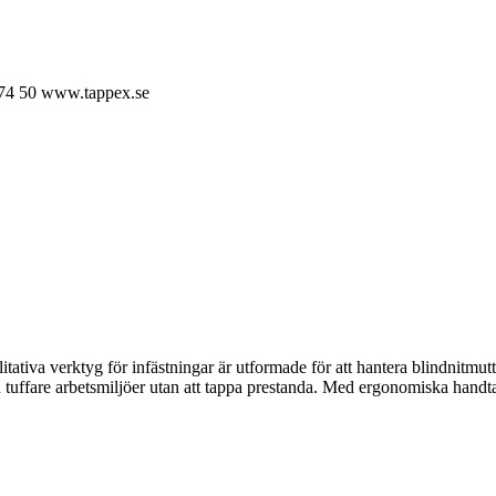
74 50
www.tappex.se
ativa verktyg för infästningar är utformade för att hantera blindnitmutt
även tuffare arbetsmiljöer utan att tappa prestanda. Med ergonomiska hand