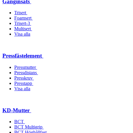
Gänginsats
Trisert
Foamsert
Trisert-3
Multisert
Visa alla
Pressfästelement
Pressmutter
Pressdistans
Presskruv
Presstapp
Visa alla
KD-Mutter
BCT
BCT Multigrip
BCT Höghållfast