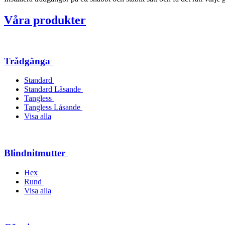
Våra produkter
Trådgänga
Standard
Standard Låsande
Tangless
Tangless Låsande
Visa alla
Blindnitmutter
Hex
Rund
Visa alla