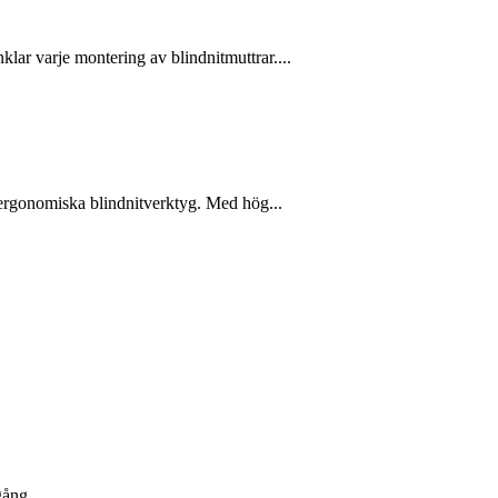
lar varje montering av blindnitmuttrar....
h ergonomiska blindnitverktyg. Med hög...
gång....