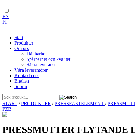
EN
FI
Start
Produkter
Om oss
Hållbarhet
Spårbarhet och kvalitet
Säkra leveranser
Våra leverantörer
Kontakta oss
English
Suomi
Skip
START
/
PRODUKTER
/
PRESSFÄSTELEMENT
/
PRESSMUT
to
FZB
content
PRESSMUTTER FLYTANDE L