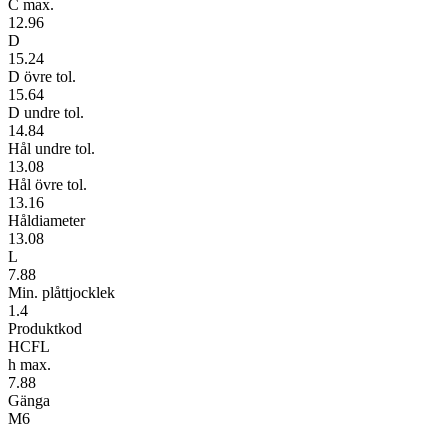
C max.
12.96
D
15.24
D övre tol.
15.64
D undre tol.
14.84
Hål undre tol.
13.08
Hål övre tol.
13.16
Håldiameter
13.08
L
7.88
Min. plåttjocklek
1.4
Produktkod
HCFL
h max.
7.88
Gänga
M6