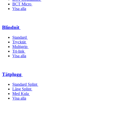
BCT Micro
Visa alla
Blindnit
Standard
Trycktät
Multigrip
Tri-link
Visa alla
Tätplugg
Standard Splint
Lång Splint
Med Kula
Visa alla