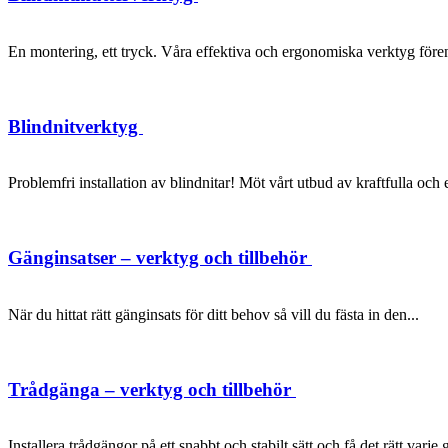
En montering, ett tryck. Våra effektiva och ergonomiska verktyg förenk
Blindnitverktyg
Problemfri installation av blindnitar! Möt vårt utbud av kraftfulla oc
Gänginsatser – verktyg och tillbehör
När du hittat rätt gänginsats för ditt behov så vill du fästa in den...
Trådgänga – verktyg och tillbehör
Installera trådgängor på ett snabbt och stabilt sätt och få det rätt varje 