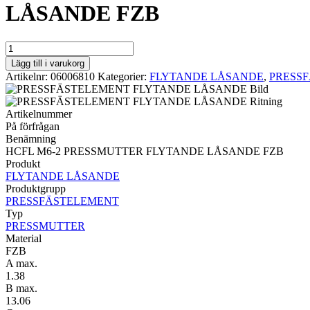
LÅSANDE FZB
PRESSMUTTER
FLYTANDE
Lägg till i varukorg
LÅSANDE
Artikelnr:
06006810
Kategorier:
FLYTANDE LÅSANDE
,
PRESS
HCFL
M6-
2
Artikelnummer
PRESSMUTTER
På förfrågan
FLYTANDE
Benämning
LÅSANDE
HCFL M6-2 PRESSMUTTER FLYTANDE LÅSANDE FZB
FZB
Produkt
mängd
FLYTANDE LÅSANDE
Produktgrupp
PRESSFÄSTELEMENT
Typ
PRESSMUTTER
Material
FZB
A max.
1.38
B max.
13.06