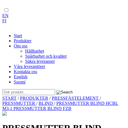
EN
FI
Start
Produkter
Om oss
Hållbarhet
Spårbarhet och kvalitet
Säkra leveranser
Våra leverantörer
Kontakta oss
English
Suomi
Skip
START
/
PRODUKTER
/
PRESSFÄSTELEMENT
/
to
PRESSMUTTER
/
BLIND
/
PRESSMUTTER BLIND HCBL
content
M3-1 PRESSMUTTER BLIND FZB