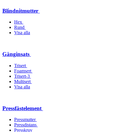
Blindnitmutter
Hex
Rund
Visa alla
Gänginsats
Trisert
Foamsert
Trisert-3
Multisert
Visa alla
Pressfästelement
Pressmutter
Pressdistans
Presskruv