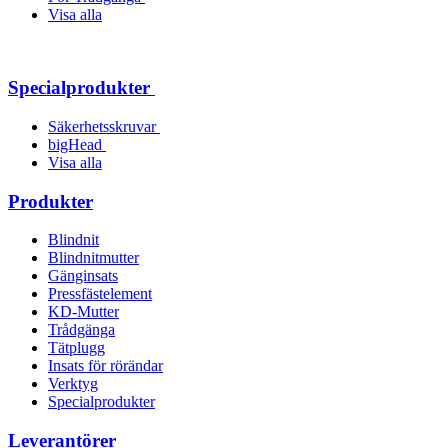
Visa alla
Specialprodukter
Säkerhetsskruvar
bigHead
Visa alla
Produkter
Blindnit
Blindnitmutter
Gänginsats
Pressfästelement
KD-Mutter
Trådgänga
Tätplugg
Insats för rörändar
Verktyg
Specialprodukter
Leverantörer