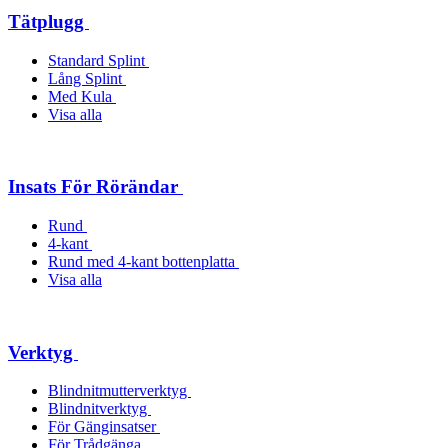
Tätplugg
Standard Splint
Lång Splint
Med Kula
Visa alla
Insats För Rörändar
Rund
4-kant
Rund med 4-kant bottenplatta
Visa alla
Verktyg
Blindnitmutterverktyg
Blindnitverktyg
För Gänginsatser
För Trådgänga