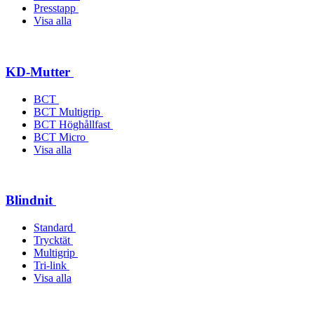
Presstapp
Visa alla
KD-Mutter
BCT
BCT Multigrip
BCT Höghållfast
BCT Micro
Visa alla
Blindnit
Standard
Trycktät
Multigrip
Tri-link
Visa alla