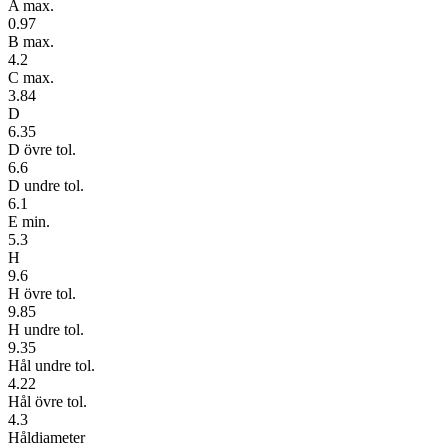
A max.
0.97
B max.
4.2
C max.
3.84
D
6.35
D övre tol.
6.6
D undre tol.
6.1
E min.
5.3
H
9.6
H övre tol.
9.85
H undre tol.
9.35
Hål undre tol.
4.22
Hål övre tol.
4.3
Håldiameter