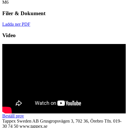
M6
Filer & Dokument
Ladda ner PDF
Video
Beställ prov
Tappex Sweden AB
Grusgropsvägen 3, 702 36, Örebro
Tfn. 019-
30 74 50
www.tappex.se