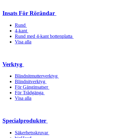
Insats För Rörändar
Rund
4-kant
Rund med 4-kant bottenplatta
Visa alla
Verktyg
Blindnitmutterverktyg
Blindnitverktyg
För Gänginsatser
För Trådgänga
Visa alla
Specialprodukter
Säkerhetsskruvar