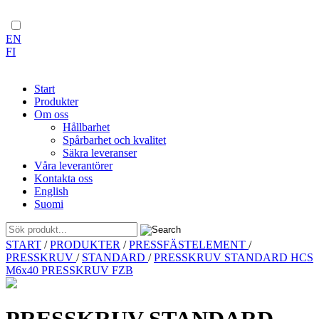
EN
FI
Start
Produkter
Om oss
Hållbarhet
Spårbarhet och kvalitet
Säkra leveranser
Våra leverantörer
Kontakta oss
English
Suomi
Skip
START
/
PRODUKTER
/
PRESSFÄSTELEMENT
/
to
PRESSKRUV
/
STANDARD
/
PRESSKRUV STANDARD HCS
content
M6x40 PRESSKRUV FZB