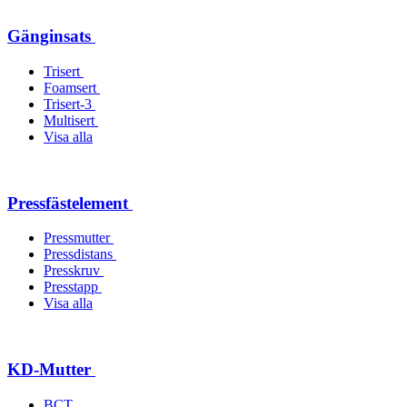
Gänginsats
Trisert
Foamsert
Trisert-3
Multisert
Visa alla
Pressfästelement
Pressmutter
Pressdistans
Presskruv
Presstapp
Visa alla
KD-Mutter
BCT