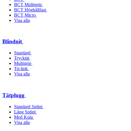
BCT Multigrip
BCT Höghållfast
BCT Micro
Visa alla
Blindnit
Standard
Trycktät
Multigrip
Tri-link
Visa alla
Tätplugg
Standard Splint
Lång Splint
Med Kula
Visa alla