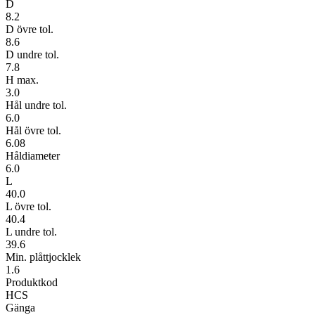
D
8.2
D övre tol.
8.6
D undre tol.
7.8
H max.
3.0
Hål undre tol.
6.0
Hål övre tol.
6.08
Håldiameter
6.0
L
40.0
L övre tol.
40.4
L undre tol.
39.6
Min. plåttjocklek
1.6
Produktkod
HCS
Gänga