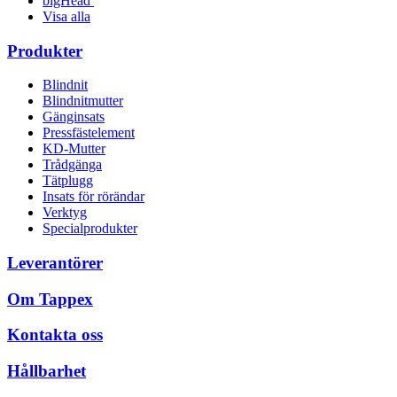
bigHead
Visa alla
Produkter
Blindnit
Blindnitmutter
Gänginsats
Pressfästelement
KD-Mutter
Trådgänga
Tätplugg
Insats för rörändar
Verktyg
Specialprodukter
Leverantörer
Om Tappex
Kontakta oss
Hållbarhet