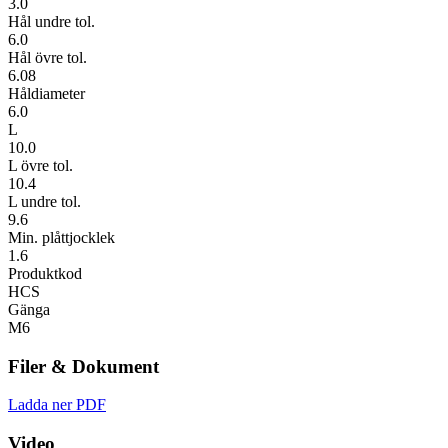
3.0
Hål undre tol.
6.0
Hål övre tol.
6.08
Håldiameter
6.0
L
10.0
L övre tol.
10.4
L undre tol.
9.6
Min. plåttjocklek
1.6
Produktkod
HCS
Gänga
M6
Filer & Dokument
Ladda ner PDF
Video