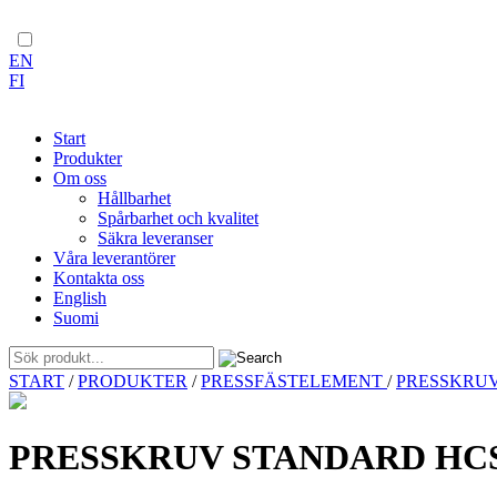
EN
FI
Start
Produkter
Om oss
Hållbarhet
Spårbarhet och kvalitet
Säkra leveranser
Våra leverantörer
Kontakta oss
English
Suomi
Skip
START
/
PRODUKTER
/
PRESSFÄSTELEMENT
/
PRESSKRU
to
content
PRESSKRUV STANDARD HCS