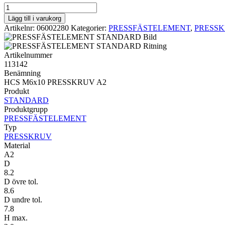
PRESSKRUV
STANDARD
Lägg till i varukorg
HCS
Artikelnr:
06002280
Kategorier:
PRESSFÄSTELEMENT
,
PRESS
M6x10
PRESSKRUV
A2
Artikelnummer
mängd
113142
Benämning
HCS M6x10 PRESSKRUV A2
Produkt
STANDARD
Produktgrupp
PRESSFÄSTELEMENT
Typ
PRESSKRUV
Material
A2
D
8.2
D övre tol.
8.6
D undre tol.
7.8
H max.