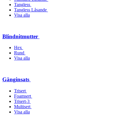
Tangless
Tangless Låsande
Visa alla
Blindnitmutter
Hex
Rund
Visa alla
Gänginsats
Trisert
Foamsert
Trisert-3
Multisert
Visa alla