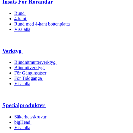
Insats För Rörändar
Rund
4-kant
Rund med 4-kant bottenplatta
Visa alla
Verktyg
Blindnitmutterverktyg
Blindnitverktyg
För Gänginsatser
För Trådgänga
Visa alla
Specialprodukter
Säkerhetsskruvar
bigHead
Visa alla