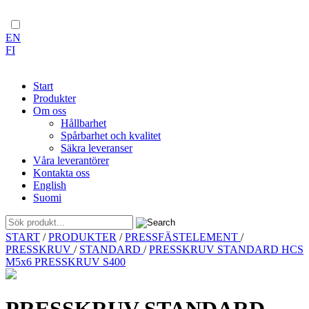
EN
FI
Start
Produkter
Om oss
Hållbarhet
Spårbarhet och kvalitet
Säkra leveranser
Våra leverantörer
Kontakta oss
English
Suomi
Skip
START
/
PRODUKTER
/
PRESSFÄSTELEMENT
/
to
PRESSKRUV
/
STANDARD
/
PRESSKRUV STANDARD HCS
content
M5x6 PRESSKRUV S400