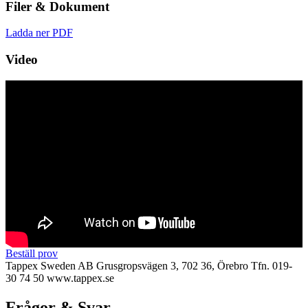
Filer & Dokument
Ladda ner PDF
Video
Beställ prov
Tappex Sweden AB
Grusgropsvägen 3, 702 36, Örebro
Tfn. 019-
30 74 50
www.tappex.se
Frågor & Svar