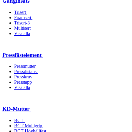
Gänginsats
Trisert
Foamsert
Trisert-3
Multisert
Visa alla
Pressfästelement
Pressmutter
Pressdistans
Presskruv
Presstapp
Visa alla
KD-Mutter
BCT
BCT Multigrip
BCT Höghållfast