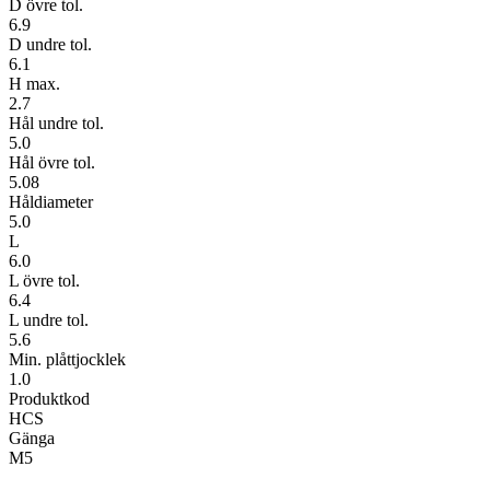
D övre tol.
6.9
D undre tol.
6.1
H max.
2.7
Hål undre tol.
5.0
Hål övre tol.
5.08
Håldiameter
5.0
L
6.0
L övre tol.
6.4
L undre tol.
5.6
Min. plåttjocklek
1.0
Produktkod
HCS
Gänga
M5