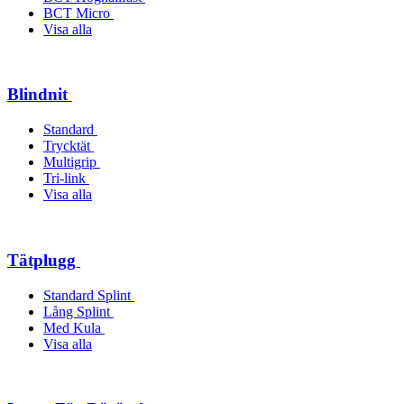
BCT Micro
Visa alla
Blindnit
Standard
Trycktät
Multigrip
Tri-link
Visa alla
Tätplugg
Standard Splint
Lång Splint
Med Kula
Visa alla