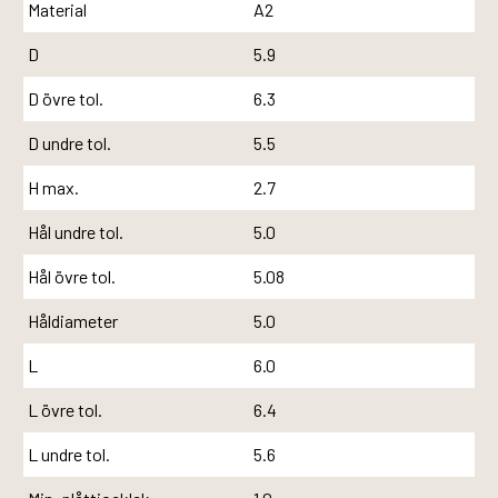
Material
A2
D
5.9
D övre tol.
6.3
D undre tol.
5.5
H max.
2.7
Hål undre tol.
5.0
Hål övre tol.
5.08
Håldiameter
5.0
L
6.0
L övre tol.
6.4
L undre tol.
5.6