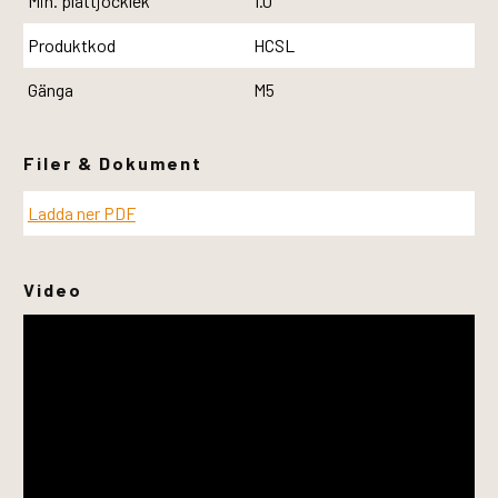
Min. plåttjocklek
1.0
Produktkod
HCSL
Gänga
M5
Filer & Dokument
Ladda ner PDF
Video