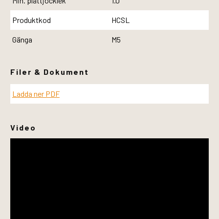
Min. plåttjocklek
1.0
Produktkod
HCSL
Gänga
M5
Filer & Dokument
Ladda ner PDF
Video