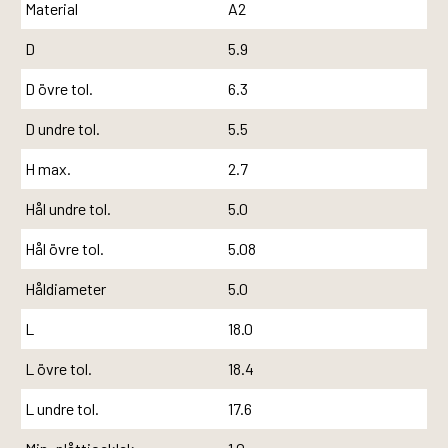
Material
A2
D
5.9
D övre tol.
6.3
D undre tol.
5.5
H max.
2.7
Hål undre tol.
5.0
Hål övre tol.
5.08
Håldiameter
5.0
L
18.0
L övre tol.
18.4
L undre tol.
17.6