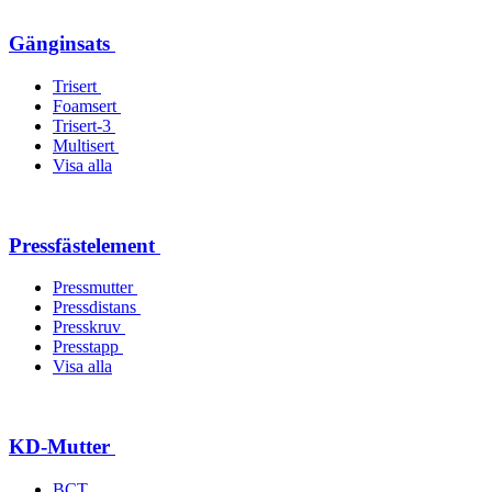
Gänginsats
Trisert
Foamsert
Trisert-3
Multisert
Visa alla
Pressfästelement
Pressmutter
Pressdistans
Presskruv
Presstapp
Visa alla
KD-Mutter
BCT