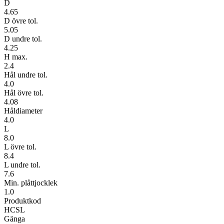
D
4.65
D övre tol.
5.05
D undre tol.
4.25
H max.
2.4
Hål undre tol.
4.0
Hål övre tol.
4.08
Håldiameter
4.0
L
8.0
L övre tol.
8.4
L undre tol.
7.6
Min. plåttjocklek
1.0
Produktkod
HCSL
Gänga