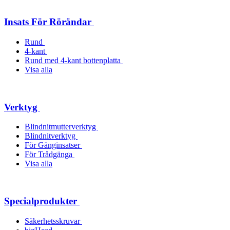
Insats För Rörändar
Rund
4-kant
Rund med 4-kant bottenplatta
Visa alla
Verktyg
Blindnitmutterverktyg
Blindnitverktyg
För Gänginsatser
För Trådgänga
Visa alla
Specialprodukter
Säkerhetsskruvar