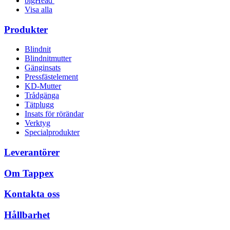
bigHead
Visa alla
Produkter
Blindnit
Blindnitmutter
Gänginsats
Pressfästelement
KD-Mutter
Trådgänga
Tätplugg
Insats för rörändar
Verktyg
Specialprodukter
Leverantörer
Om Tappex
Kontakta oss
Hållbarhet