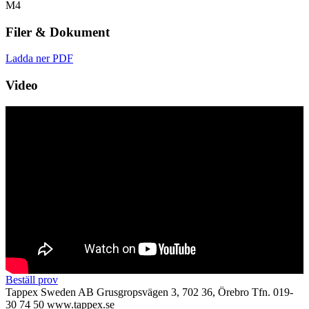
M4
Filer & Dokument
Ladda ner PDF
Video
Beställ prov
Tappex Sweden AB
Grusgropsvägen 3, 702 36, Örebro
Tfn. 019-
30 74 50
www.tappex.se