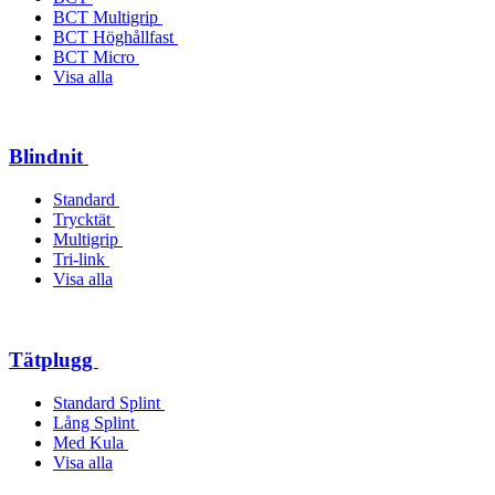
BCT Multigrip
BCT Höghållfast
BCT Micro
Visa alla
Blindnit
Standard
Trycktät
Multigrip
Tri-link
Visa alla
Tätplugg
Standard Splint
Lång Splint
Med Kula
Visa alla