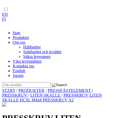
EN
FI
Start
Produkter
Om oss
Hållbarhet
Spårbarhet och kvalitet
Säkra leveranser
Våra leverantörer
Kontakta oss
English
Suomi
Skip
START
/
PRODUKTER
/
PRESSFÄSTELEMENT
/
to
PRESSKRUV
/
LITEN SKALLE
/
PRESSKRUV LITEN
content
SKALLE HCSL M4x8 PRESSKRUV A2