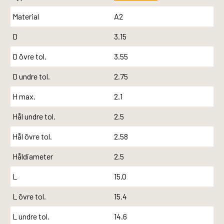
Material
A2
D
3.15
D övre tol.
3.55
D undre tol.
2.75
H max.
2.1
Hål undre tol.
2.5
Hål övre tol.
2.58
Håldiameter
2.5
L
15.0
L övre tol.
15.4
L undre tol.
14.6