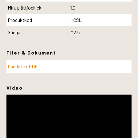
Min. plåttjocklek
1.0
Produktkod
HCSL
Gänga
M2.5
Filer & Dokument
Ladda ner PDF
Video