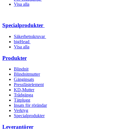
Visa alla
Specialprodukter
Säkerhetsskruvar
bigHead
Visa alla
Produkter
Blindnit
Blindnitmutter
Gänginsats
Pressfästelement
KD-Mutter
Trådgänga
Tätplugg
Insats för rörändar
Verktyg
Specialprodukter
Leverantörer