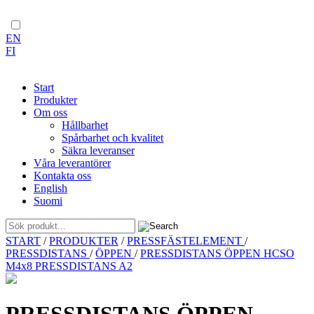
EN
FI
Start
Produkter
Om oss
Hållbarhet
Spårbarhet och kvalitet
Säkra leveranser
Våra leverantörer
Kontakta oss
English
Suomi
Skip
START
/
PRODUKTER
/
PRESSFÄSTELEMENT
/
to
PRESSDISTANS
/
ÖPPEN
/
PRESSDISTANS ÖPPEN HCSO
content
M4x8 PRESSDISTANS A2