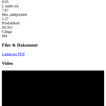
8.05
L undre tol.
7.87
Min. plåttjocklek
1.27
Produktkod
HCSO
Gänga
M4
Filer & Dokument
Ladda ner PDF
Video