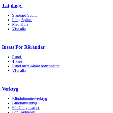
Tätplugg
Standard Splint
Lång Splint
Med Kula
Visa alla
Insats För Rörändar
Rund
4-kant
Rund med 4-kant bottenplatta
Visa alla
Verktyg
Blindnitmutterverktyg
Blindnitverktyg
För Gänginsatser
För Trådgänga