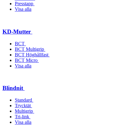
Presstapp
Visa alla
KD-Mutter
BCT
BCT Multigrip
BCT Höghållfast
BCT Micro
Visa alla
Blindnit
Standard
Trycktät
Multigrip
Tri-link
Visa alla