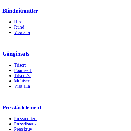
Blindnitmutter
Hex
Rund
Visa alla
Gänginsats
Trisert
Foamsert
Trisert-3
Multisert
Visa alla
Pressfästelement
Pressmutter
Pressdistans
Presskruv