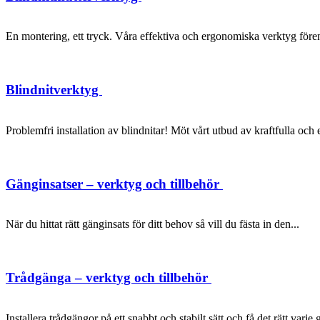
En montering, ett tryck. Våra effektiva och ergonomiska verktyg förenk
Blindnitverktyg
Problemfri installation av blindnitar! Möt vårt utbud av kraftfulla oc
Gänginsatser – verktyg och tillbehör
När du hittat rätt gänginsats för ditt behov så vill du fästa in den...
Trådgänga – verktyg och tillbehör
Installera trådgängor på ett snabbt och stabilt sätt och få det rätt varje 