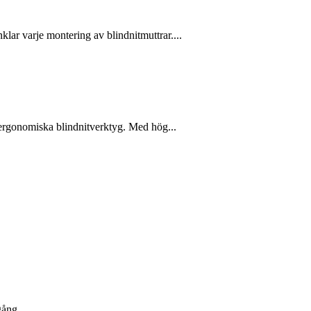
lar varje montering av blindnitmuttrar....
h ergonomiska blindnitverktyg. Med hög...
gång....