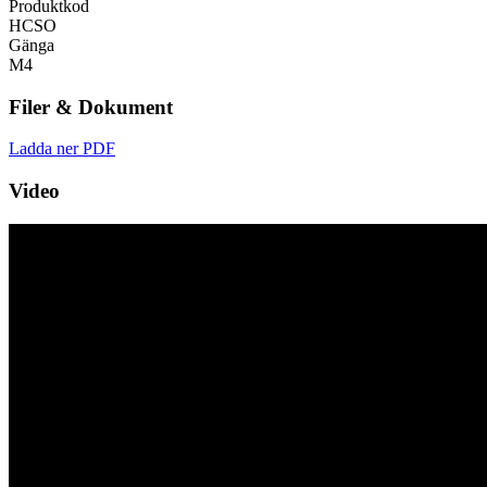
Produktkod
HCSO
Gänga
M4
Filer & Dokument
Ladda ner PDF
Video