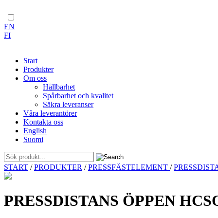
EN
FI
Start
Produkter
Om oss
Hållbarhet
Spårbarhet och kvalitet
Säkra leveranser
Våra leverantörer
Kontakta oss
English
Suomi
Skip
START
/
PRODUKTER
/
PRESSFÄSTELEMENT
/
PRESSDIST
to
content
PRESSDISTANS ÖPPEN HCSO