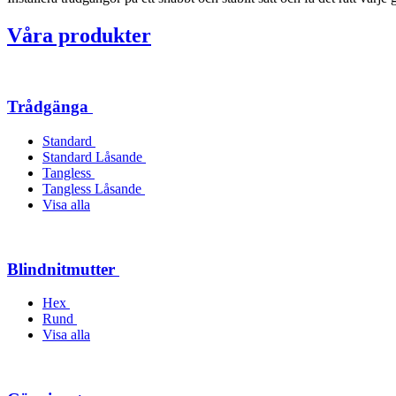
Våra produkter
Trådgänga
Standard
Standard Låsande
Tangless
Tangless Låsande
Visa alla
Blindnitmutter
Hex
Rund
Visa alla