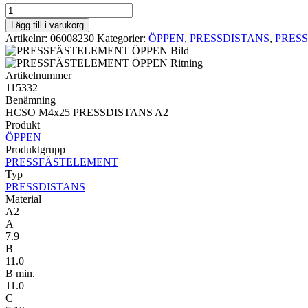
PRESSDISTANS
ÖPPEN
Lägg till i varukorg
HCSO
Artikelnr:
06008230
Kategorier:
ÖPPEN
,
PRESSDISTANS
,
PRES
M4x25
PRESSDISTANS
A2
Artikelnummer
mängd
115332
Benämning
HCSO M4x25 PRESSDISTANS A2
Produkt
ÖPPEN
Produktgrupp
PRESSFÄSTELEMENT
Typ
PRESSDISTANS
Material
A2
A
7.9
B
11.0
B min.
11.0
C