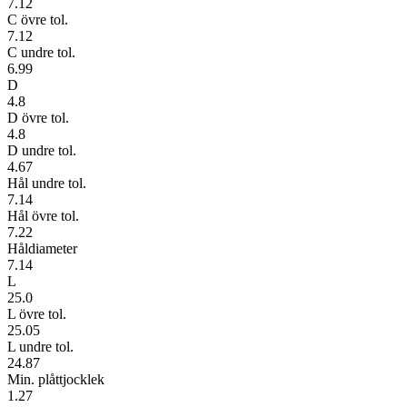
7.12
C övre tol.
7.12
C undre tol.
6.99
D
4.8
D övre tol.
4.8
D undre tol.
4.67
Hål undre tol.
7.14
Hål övre tol.
7.22
Håldiameter
7.14
L
25.0
L övre tol.
25.05
L undre tol.
24.87
Min. plåttjocklek
1.27