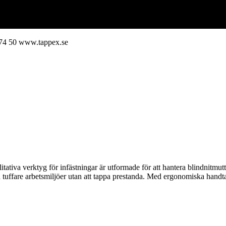
74 50
www.tappex.se
ativa verktyg för infästningar är utformade för att hantera blindnitmutt
även tuffare arbetsmiljöer utan att tappa prestanda. Med ergonomiska hand