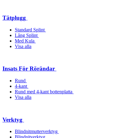
Tätplugg
Standard Splint
Lång Splint
Med Kula
Visa alla
Insats För Rörändar
Rund
4-kant
Rund med 4-kant bottenplatta
Visa alla
Verktyg
Blindnitmutterverktyg
Blindnitverktyg