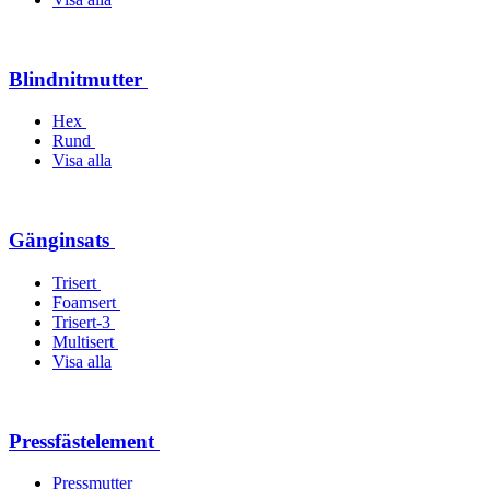
Blindnitmutter
Hex
Rund
Visa alla
Gänginsats
Trisert
Foamsert
Trisert-3
Multisert
Visa alla
Pressfästelement
Pressmutter