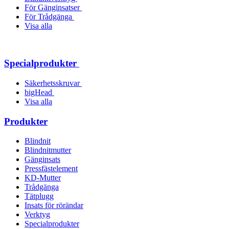
För Gänginsatser
För Trådgänga
Visa alla
Specialprodukter
Säkerhetsskruvar
bigHead
Visa alla
Produkter
Blindnit
Blindnitmutter
Gänginsats
Pressfästelement
KD-Mutter
Trådgänga
Tätplugg
Insats för rörändar
Verktyg
Specialprodukter