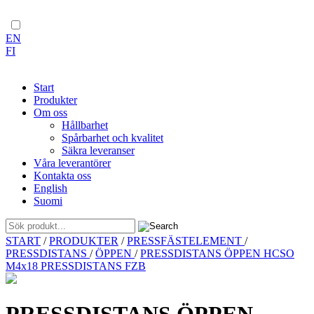
EN
FI
Start
Produkter
Om oss
Hållbarhet
Spårbarhet och kvalitet
Säkra leveranser
Våra leverantörer
Kontakta oss
English
Suomi
Skip
START
/
PRODUKTER
/
PRESSFÄSTELEMENT
/
to
PRESSDISTANS
/
ÖPPEN
/
PRESSDISTANS ÖPPEN HCSO
content
M4x18 PRESSDISTANS FZB