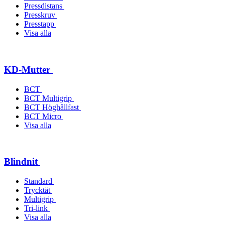
Pressdistans
Presskruv
Presstapp
Visa alla
KD-Mutter
BCT
BCT Multigrip
BCT Höghållfast
BCT Micro
Visa alla
Blindnit
Standard
Trycktät
Multigrip
Tri-link
Visa alla