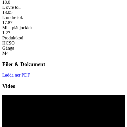
18.0
L övre tol.
18.05
L undre tol.
17.87
Min. plåttjocklek
1.27
Produktkod
HCSO
Gänga
M4
Filer & Dokument
Ladda ner PDF
Video