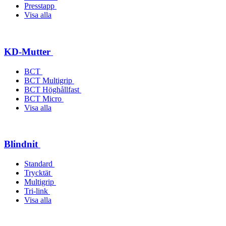
Presstapp
Visa alla
KD-Mutter
BCT
BCT Multigrip
BCT Höghållfast
BCT Micro
Visa alla
Blindnit
Standard
Trycktät
Multigrip
Tri-link
Visa alla