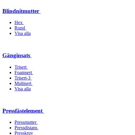
Blindnitmutter
Hex
Rund
Visa alla
Gänginsats
Trisert
Foamsert
Trisert-3
Multisert
Visa alla
Pressfästelement
Pressmutter
Pressdistans
Presskruv