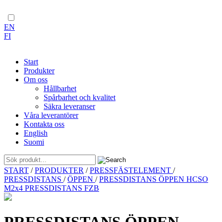
EN
FI
Start
Produkter
Om oss
Hållbarhet
Spårbarhet och kvalitet
Säkra leveranser
Våra leverantörer
Kontakta oss
English
Suomi
Skip
START
/
PRODUKTER
/
PRESSFÄSTELEMENT
/
to
PRESSDISTANS
/
ÖPPEN
/
PRESSDISTANS ÖPPEN HCSO
content
M2x4 PRESSDISTANS FZB