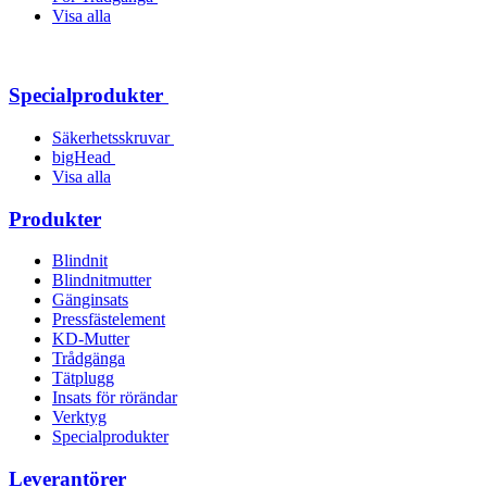
Visa alla
Specialprodukter
Säkerhetsskruvar
bigHead
Visa alla
Produkter
Blindnit
Blindnitmutter
Gänginsats
Pressfästelement
KD-Mutter
Trådgänga
Tätplugg
Insats för rörändar
Verktyg
Specialprodukter
Leverantörer