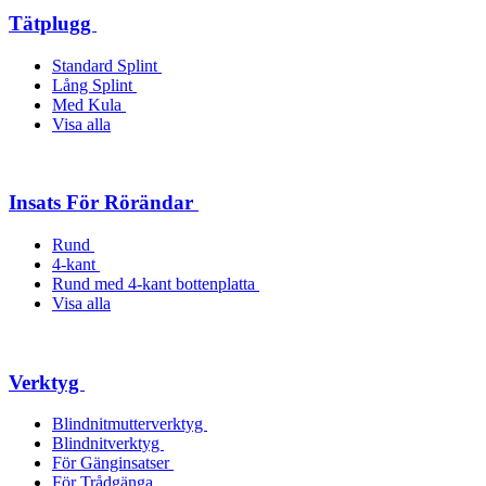
Tätplugg
Standard Splint
Lång Splint
Med Kula
Visa alla
Insats För Rörändar
Rund
4-kant
Rund med 4-kant bottenplatta
Visa alla
Verktyg
Blindnitmutterverktyg
Blindnitverktyg
För Gänginsatser
För Trådgänga