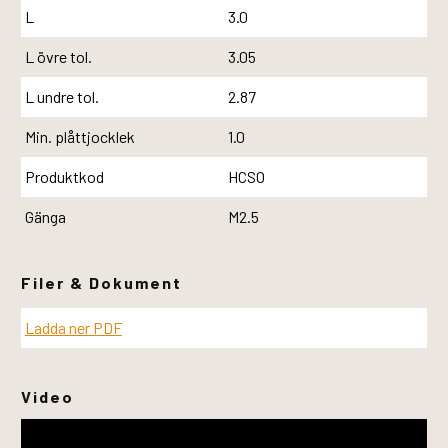
L
3.0
L övre tol.
3.05
L undre tol.
2.87
Min. plåttjocklek
1.0
Produktkod
HCSO
Gänga
M2.5
Filer & Dokument
Ladda ner PDF
Video