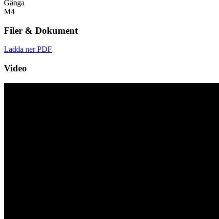
Gänga
M4
Filer & Dokument
Ladda ner PDF
Video