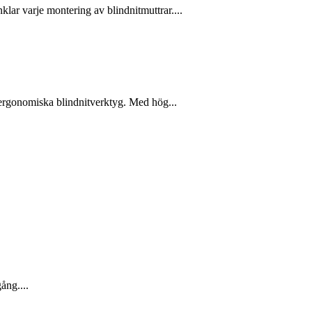
lar varje montering av blindnitmuttrar....
h ergonomiska blindnitverktyg. Med hög...
gång....