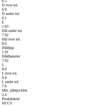
6.5
D övre tol.
6.9
D undre tol.
6.1
E
1.83
Hål undre tol.
7.92
Hål övre tol.
8.0
Håldjup
1.91
Håldiameter
7.92
L
8.0
L övre tol.
8.4
L undre tol.
7.6
Min. plåttjocklek
2.4
Produktkod
HCCS