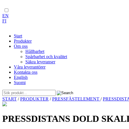
EN
FI
Start
Produkter
Om oss
Hållbarhet
Spårbarhet och kvalitet
Säkra leveranser
Våra leverantörer
Kontakta oss
English
Suomi
Skip
START
/
PRODUKTER
/
PRESSFÄSTELEMENT
/
PRESSDIST
to
content
PRESSDISTANS DOLD SKALL