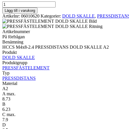
PRESSDISTANS
DOLD
Lägg till i varukorg
SKALLE
Artikelnr:
06010620
Kategorier:
DOLD SKALLE
,
PRESSDISTAN
HCCS
M4x8-
2.4
Artikelnummer
PRESSDISTANS
På förfrågan
DOLD
Benämning
SKALLE
HCCS M4x8-2.4 PRESSDISTANS DOLD SKALLE A2
A2
Produkt
mängd
DOLD SKALLE
Produktgrupp
PRESSFÄSTELEMENT
Typ
PRESSDISTANS
Material
A2
A max.
8.73
B
6.23
C max.
7.9
D