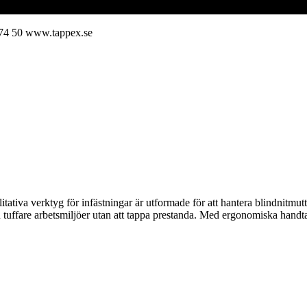
74 50
www.tappex.se
ativa verktyg för infästningar är utformade för att hantera blindnitmutt
även tuffare arbetsmiljöer utan att tappa prestanda. Med ergonomiska hand