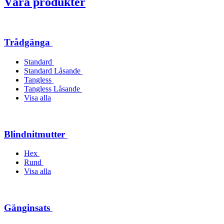
Våra produkter
Trådgänga
Standard
Standard Låsande
Tangless
Tangless Låsande
Visa alla
Blindnitmutter
Hex
Rund
Visa alla
Gänginsats