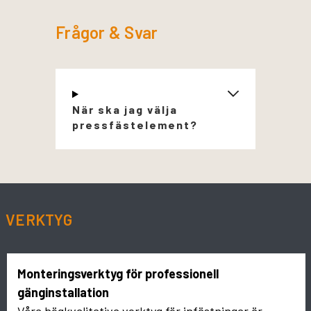
Frågor & Svar
När ska jag välja
pressfästelement?
VERKTYG
Monteringsverktyg för professionell
gänginstallation
Våra högkvalitativa verktyg för infästningar är