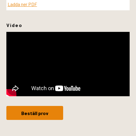
Ladda ner PDF
Video
Beställ prov