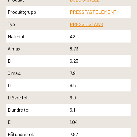
Produktgrupp
PRESSFÄSTELEMENT
Typ
PRESSDISTANS
Material
A2
A max.
8.73
B
6.23
C max.
7.9
D
6.5
D övre tol.
6.9
D undre tol.
6.1
E
1.04
Hål undre tol.
7.92