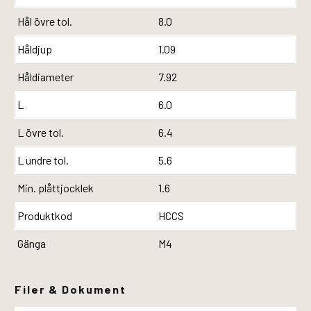
Hål övre tol.
8.0
Håldjup
1.09
Håldiameter
7.92
L
6.0
L övre tol.
6.4
L undre tol.
5.6
Min. plåttjocklek
1.6
Produktkod
HCCS
Gänga
M4
Filer & Dokument