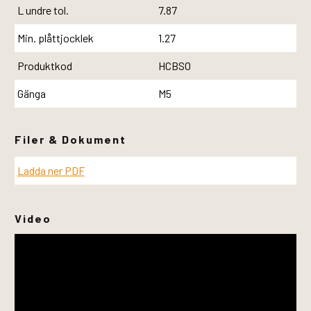
L undre tol.
7.87
Min. plåttjocklek
1.27
Produktkod
HCBSO
Gänga
M5
Filer & Dokument
Ladda ner PDF
Video