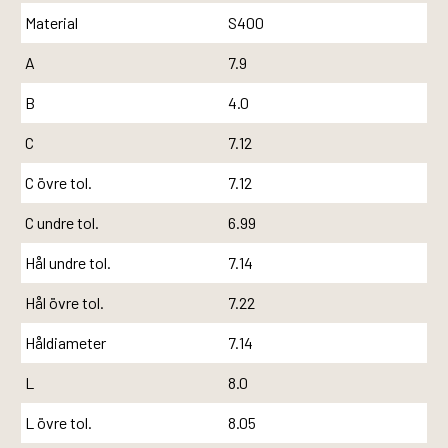
Material
S400
A
7.9
B
4.0
C
7.12
C övre tol.
7.12
C undre tol.
6.99
Hål undre tol.
7.14
Hål övre tol.
7.22
Håldiameter
7.14
L
8.0
L övre tol.
8.05