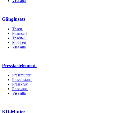
Visa alla
Gänginsats
Trisert
Foamsert
Trisert-3
Multisert
Visa alla
Pressfästelement
Pressmutter
Pressdistans
Presskruv
Presstapp
Visa alla
KD-Mutter