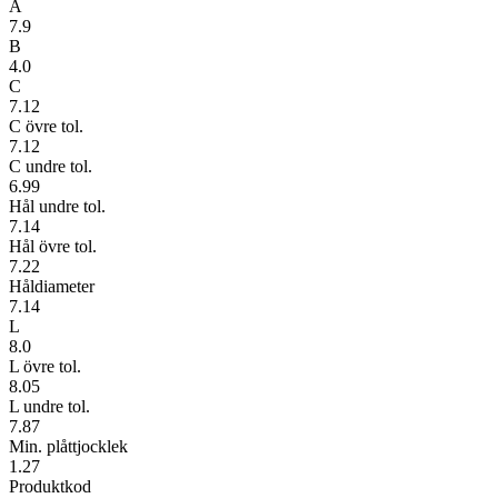
A
7.9
B
4.0
C
7.12
C övre tol.
7.12
C undre tol.
6.99
Hål undre tol.
7.14
Hål övre tol.
7.22
Håldiameter
7.14
L
8.0
L övre tol.
8.05
L undre tol.
7.87
Min. plåttjocklek
1.27
Produktkod