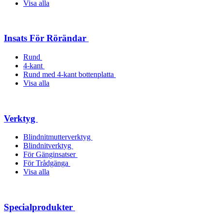
Visa alla
Insats För Rörändar
Rund
4-kant
Rund med 4-kant bottenplatta
Visa alla
Verktyg
Blindnitmutterverktyg
Blindnitverktyg
För Gänginsatser
För Trådgänga
Visa alla
Specialprodukter