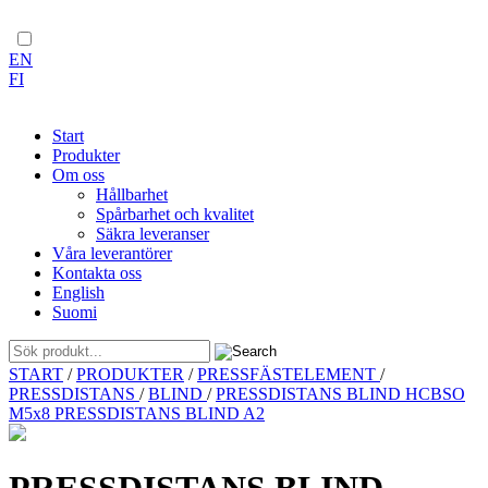
EN
FI
Start
Produkter
Om oss
Hållbarhet
Spårbarhet och kvalitet
Säkra leveranser
Våra leverantörer
Kontakta oss
English
Suomi
Skip
START
/
PRODUKTER
/
PRESSFÄSTELEMENT
/
to
PRESSDISTANS
/
BLIND
/
PRESSDISTANS BLIND HCBSO
content
M5x8 PRESSDISTANS BLIND A2