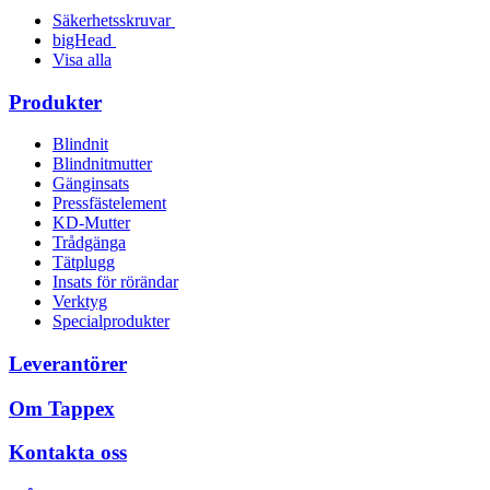
Säkerhetsskruvar
bigHead
Visa alla
Produkter
Blindnit
Blindnitmutter
Gänginsats
Pressfästelement
KD-Mutter
Trådgänga
Tätplugg
Insats för rörändar
Verktyg
Specialprodukter
Leverantörer
Om Tappex
Kontakta oss