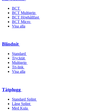
BCT
BCT Multigrip
BCT Höghållfast
BCT Micro
Visa alla
Blindnit
Standard
Trycktät
Multigrip
Tri-link
Visa alla
Tätplugg
Standard Splint
Lång Splint
Med Kula