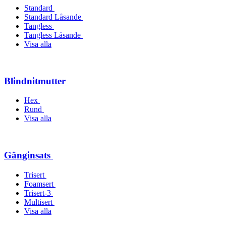
Standard
Standard Låsande
Tangless
Tangless Låsande
Visa alla
Blindnitmutter
Hex
Rund
Visa alla
Gänginsats
Trisert
Foamsert
Trisert-3
Multisert
Visa alla