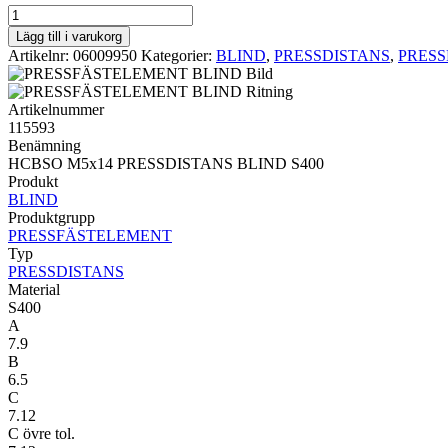
PRESSDISTANS
BLIND
Lägg till i varukorg
HCBSO
Artikelnr:
06009950
Kategorier:
BLIND
,
PRESSDISTANS
,
PRES
M5x14
PRESSDISTANS
BLIND
Artikelnummer
S400
115593
mängd
Benämning
HCBSO M5x14 PRESSDISTANS BLIND S400
Produkt
BLIND
Produktgrupp
PRESSFÄSTELEMENT
Typ
PRESSDISTANS
Material
S400
A
7.9
B
6.5
C
7.12
C övre tol.