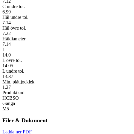
7.12
C undre tol.
6.99
Hål undre tol.
7.14
Hål övre tol.
7.22
Håldiameter
7.14
L
14.0
L övre tol.
14.05
L undre tol.
13.87
Min. plåttjocklek
1.27
Produktkod
HCBSO
Gänga
M5
Filer & Dokument
Ladda ner PDF