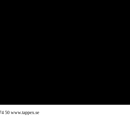
74 50
www.tappex.se