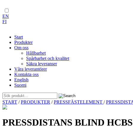
EN
FI
Start
Produkter
Om oss
Hållbarhet
Spårbarhet och kvalitet
Säkra leveranser
Våra leverantörer
Kontakta oss
English
Suomi
Skip
START
/
PRODUKTER
/
PRESSFÄSTELEMENT
/
PRESSDIST
to
content
PRESSDISTANS BLIND HCBS