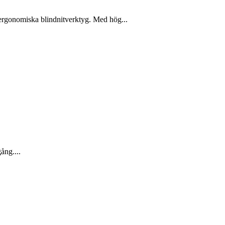
h ergonomiska blindnitverktyg. Med hög...
gång....