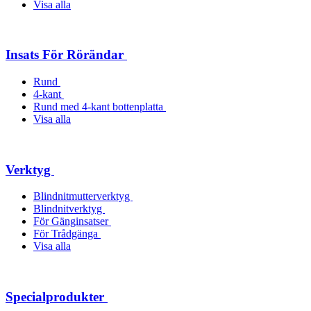
Visa alla
Insats För Rörändar
Rund
4-kant
Rund med 4-kant bottenplatta
Visa alla
Verktyg
Blindnitmutterverktyg
Blindnitverktyg
För Gänginsatser
För Trådgänga
Visa alla
Specialprodukter