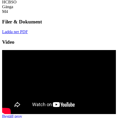
HCBSO
Gänga
M4
Filer & Dokument
Ladda ner PDF
Video
Beställ prov