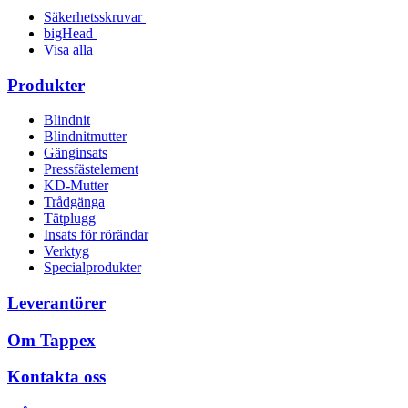
Säkerhetsskruvar
bigHead
Visa alla
Produkter
Blindnit
Blindnitmutter
Gänginsats
Pressfästelement
KD-Mutter
Trådgänga
Tätplugg
Insats för rörändar
Verktyg
Specialprodukter
Leverantörer
Om Tappex
Kontakta oss