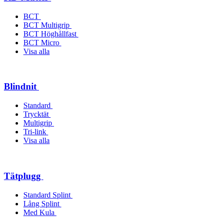
BCT
BCT Multigrip
BCT Höghållfast
BCT Micro
Visa alla
Blindnit
Standard
Trycktät
Multigrip
Tri-link
Visa alla
Tätplugg
Standard Splint
Lång Splint
Med Kula