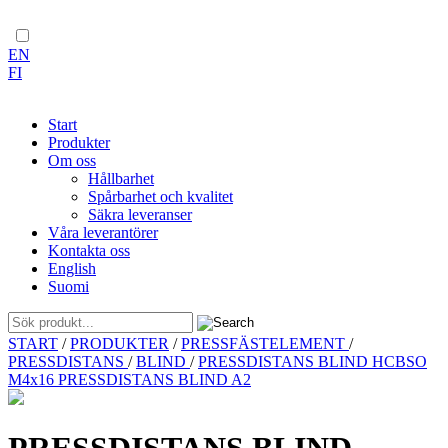
EN
FI
Start
Produkter
Om oss
Hållbarhet
Spårbarhet och kvalitet
Säkra leveranser
Våra leverantörer
Kontakta oss
English
Suomi
Skip
START
/
PRODUKTER
/
PRESSFÄSTELEMENT
/
to
PRESSDISTANS
/
BLIND
/
PRESSDISTANS BLIND HCBSO
content
M4x16 PRESSDISTANS BLIND A2