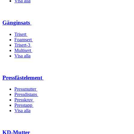
Visa alla
Gänginsats
Trisert
Foamsert
Trisert-3
Multisert
Visa alla
Pressfästelement
Pressmutter
Pressdistans
Presskruv
Presstapp
Visa alla
KD-Mutter