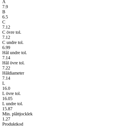
A
7.9
B
6.5
C
7.12
C övre tol.
7.12
C undre tol.
6.99
Hål undre tol.
7.14
Hål övre tol.
7.22
Håldiameter
7.14
L
16.0
L övre tol.
16.05
L undre tol.
15.87
Min. plåttjocklek
1.27
Produktkod