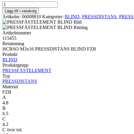
PRESSDISTANS
BLIND
Lägg till i varukorg
HCBSO
Artikelnr:
06008810
Kategorier:
BLIND
,
PRESSDISTANS
,
PRES
M3x16
PRESSDISTANS
BLIND
Artikelnummer
FZB
115455
mängd
Benämning
HCBSO M3x16 PRESSDISTANS BLIND FZB
Produkt
BLIND
Produktgrupp
PRESSFÄSTELEMENT
Typ
PRESSDISTANS
Material
FZB
A
4.8
B
6.5
C
4.2
C övre tol.