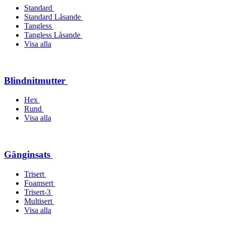
Standard
Standard Låsande
Tangless
Tangless Låsande
Visa alla
Blindnitmutter
Hex
Rund
Visa alla
Gänginsats
Trisert
Foamsert
Trisert-3
Multisert
Visa alla