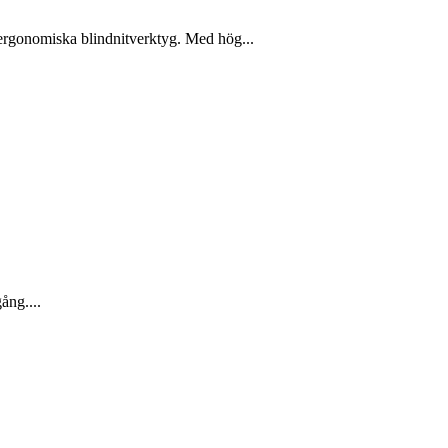
h ergonomiska blindnitverktyg. Med hög...
gång....