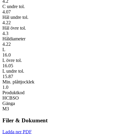
4.2
C undre tol.
4.07
Hål undre tol.
4.22
Hål övre tol.
4.3
Håldiameter
4.22
L
16.0
L övre tol.
16.05
L undre tol.
15.87
Min. plåttjocklek
1.0
Produktkod
HCBSO
Gänga
M3
Filer & Dokument
Ladda ner PDF