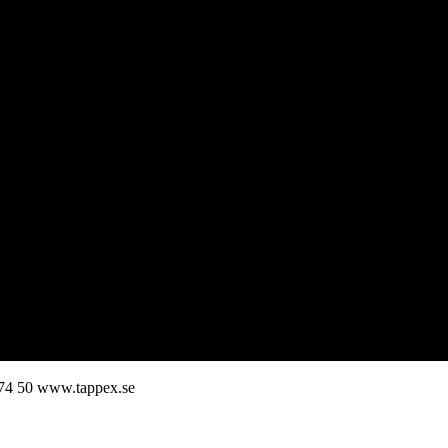
74 50
www.tappex.se