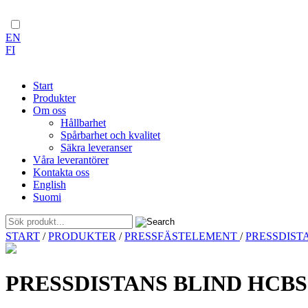
EN
FI
Start
Produkter
Om oss
Hållbarhet
Spårbarhet och kvalitet
Säkra leveranser
Våra leverantörer
Kontakta oss
English
Suomi
Skip
START
/
PRODUKTER
/
PRESSFÄSTELEMENT
/
PRESSDIST
to
content
PRESSDISTANS BLIND HCBS