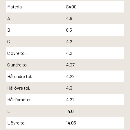
Material
S400
A
4.8
B
6.5
C
4.2
C övre tol.
4.2
C undre tol.
4.07
Hål undre tol.
4.22
Hål övre tol.
4.3
Håldiameter
4.22
L
14.0
L övre tol.
14.05