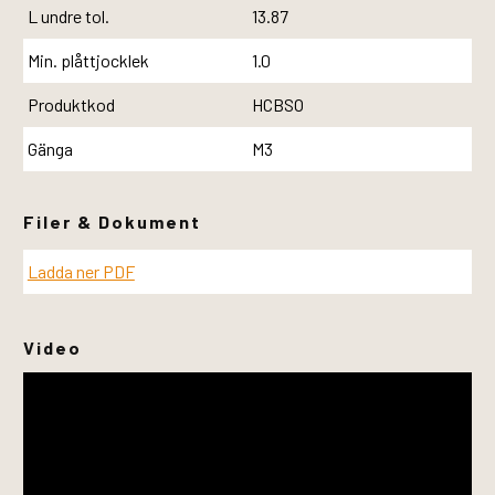
L undre tol.
13.87
Min. plåttjocklek
1.0
Produktkod
HCBSO
Gänga
M3
Filer & Dokument
Ladda ner PDF
Video