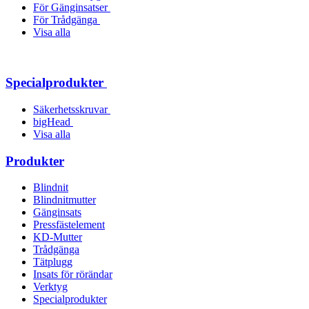
För Gänginsatser
För Trådgänga
Visa alla
Specialprodukter
Säkerhetsskruvar
bigHead
Visa alla
Produkter
Blindnit
Blindnitmutter
Gänginsats
Pressfästelement
KD-Mutter
Trådgänga
Tätplugg
Insats för rörändar
Verktyg
Specialprodukter