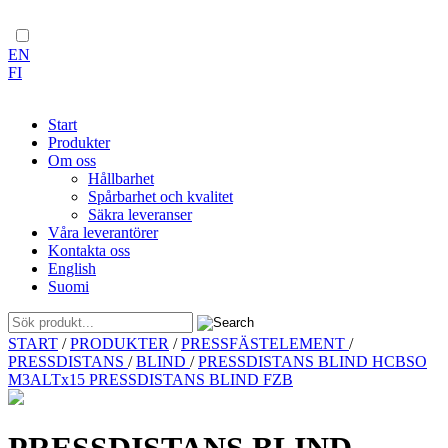
EN
FI
Start
Produkter
Om oss
Hållbarhet
Spårbarhet och kvalitet
Säkra leveranser
Våra leverantörer
Kontakta oss
English
Suomi
Skip
START
/
PRODUKTER
/
PRESSFÄSTELEMENT
/
to
PRESSDISTANS
/
BLIND
/
PRESSDISTANS BLIND HCBSO
content
M3ALTx15 PRESSDISTANS BLIND FZB