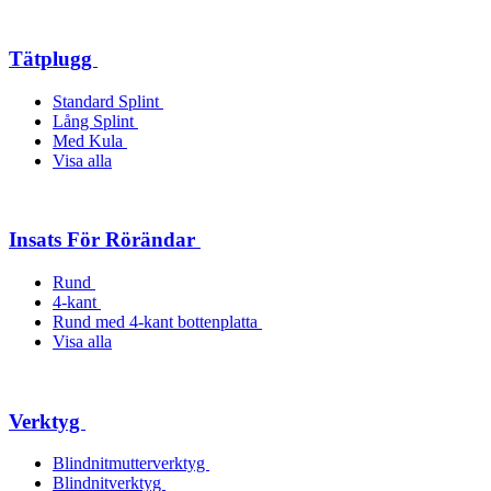
Tätplugg
Standard Splint
Lång Splint
Med Kula
Visa alla
Insats För Rörändar
Rund
4-kant
Rund med 4-kant bottenplatta
Visa alla
Verktyg
Blindnitmutterverktyg
Blindnitverktyg