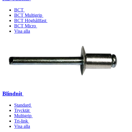
BCT
BCT Multigrip
BCT Höghållfast
BCT Micro
Visa alla
Blindnit
Standard
Trycktät
Multigrip
Tri-link
Visa alla