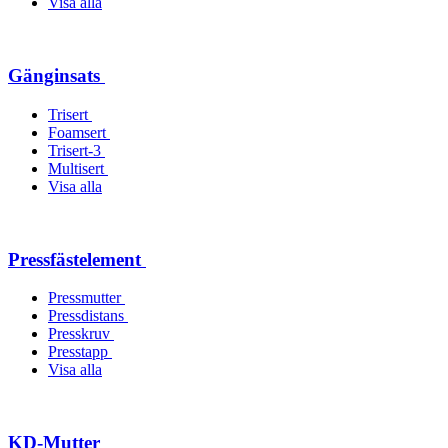
Visa alla
Gänginsats
Trisert
Foamsert
Trisert-3
Multisert
Visa alla
Pressfästelement
Pressmutter
Pressdistans
Presskruv
Presstapp
Visa alla
KD-Mutter