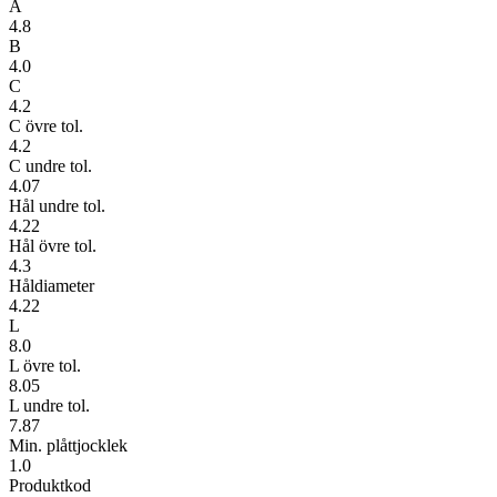
A
4.8
B
4.0
C
4.2
C övre tol.
4.2
C undre tol.
4.07
Hål undre tol.
4.22
Hål övre tol.
4.3
Håldiameter
4.22
L
8.0
L övre tol.
8.05
L undre tol.
7.87
Min. plåttjocklek
1.0
Produktkod