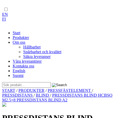
EN
FI
Start
Produkter
Om oss
Hållbarhet
Spårbarhet och kvalitet
Säkra leveranser
Våra leverantörer
Kontakta oss
English
Suomi
Skip
START
/
PRODUKTER
/
PRESSFÄSTELEMENT
/
to
PRESSDISTANS
/
BLIND
/
PRESSDISTANS BLIND HCBSO
content
M2.5×8 PRESSDISTANS BLIND A2