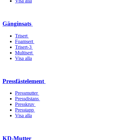
Visa alla
Gänginsats
Trisert
Foamsert
Trisert-3
Multisert
Visa alla
Pressfästelement
Pressmutter
Pressdistans
Presskruv
Presstapp
Visa alla
KD-Mutter