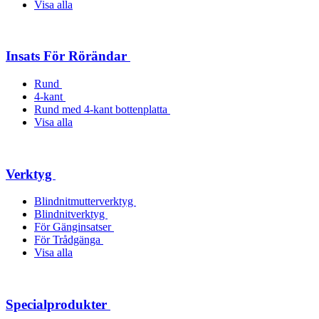
Visa alla
Insats För Rörändar
Rund
4-kant
Rund med 4-kant bottenplatta
Visa alla
Verktyg
Blindnitmutterverktyg
Blindnitverktyg
För Gänginsatser
För Trådgänga
Visa alla
Specialprodukter