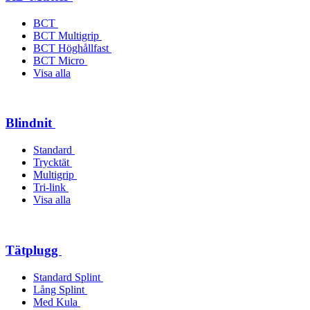
BCT
BCT Multigrip
BCT Höghållfast
BCT Micro
Visa alla
Blindnit
Standard
Trycktät
Multigrip
Tri-link
Visa alla
Tätplugg
Standard Splint
Lång Splint
Med Kula