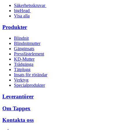
Säkerhetsskruvar
bigHead
Visa alla
Produkter
Blindnit
Blindnitmutter
Gänginsats
Pressfästelement
KD-Mutter
Trådgänga
Tätplugg
Insats för rörändar
Verktyg
Specialprodukter
Leverantörer
Om Tappex
Kontakta oss