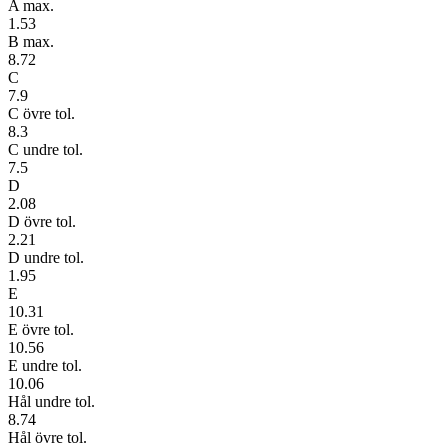
A max.
1.53
B max.
8.72
C
7.9
C övre tol.
8.3
C undre tol.
7.5
D
2.08
D övre tol.
2.21
D undre tol.
1.95
E
10.31
E övre tol.
10.56
E undre tol.
10.06
Hål undre tol.
8.74
Hål övre tol.