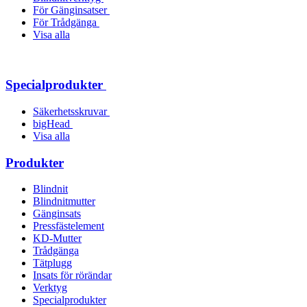
För Gänginsatser
För Trådgänga
Visa alla
Specialprodukter
Säkerhetsskruvar
bigHead
Visa alla
Produkter
Blindnit
Blindnitmutter
Gänginsats
Pressfästelement
KD-Mutter
Trådgänga
Tätplugg
Insats för rörändar
Verktyg
Specialprodukter