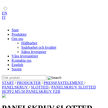
EN
FI
Start
Produkter
Om oss
Hållbarhet
Spårbarhet och kvalitet
Säkra leveranser
Våra leverantörer
Kontakta oss
English
Suomi
Skip
START
/
PRODUKTER
/
PRESSFÄSTELEMENT
/
to
PANELSKRUV
/
SLOTTED
/
PANELSKRUV SLOTTED
content
HCPF2 M5-50 PANELSKRUV FZB