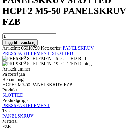
PANELSKRUV SLOTTED
HCPF2 M5-50 PANELSKRUV
FZB
PANELSKRUV
SLOTTED
Lägg till i varukorg
HCPF2
Artikelnr:
06010790
Kategorier:
PANELSKRUV
,
M5-
PRESSFÄSTELEMENT
,
SLOTTED
50
PANELSKRUV
FZB
Artikelnummer
mängd
På förfrågan
Benämning
HCPF2 M5-50 PANELSKRUV FZB
Produkt
SLOTTED
Produktgrupp
PRESSFÄSTELEMENT
Typ
PANELSKRUV
Material
FZB