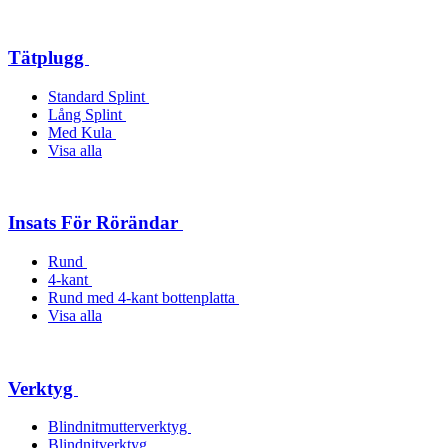
Tätplugg
Standard Splint
Lång Splint
Med Kula
Visa alla
Insats För Rörändar
Rund
4-kant
Rund med 4-kant bottenplatta
Visa alla
Verktyg
Blindnitmutterverktyg
Blindnitverktyg