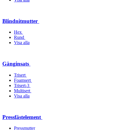
Blindnitmutter
Hex
Rund
Visa alla
Gänginsats
Trisert
Foamsert
Trisert-3
Multisert
Visa alla
Pressfästelement
Pressmutter