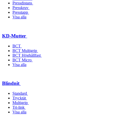
Pressdistans
Presskruv
Presstapp
Visa alla
KD-Mutter
BCT
BCT Multigrip
BCT Höghållfast
BCT Micro
Visa alla
Blindnit
Standard
Trycktät
Multigrip
Tri-link
Visa alla