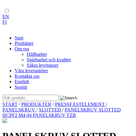
EN
FI
Start
Produkter
Om oss
Hållbarhet
Spårbarhet och kvalitet
Säkra leveranser
Våra leverantörer
Kontakta oss
English
Suomi
Skip
START
/
PRODUKTER
/
PRESSFÄSTELEMENT
/
to
PANELSKRUV
/
SLOTTED
/
PANELSKRUV SLOTTED
content
HCPF2 M4-94 PANELSKRUV FZB