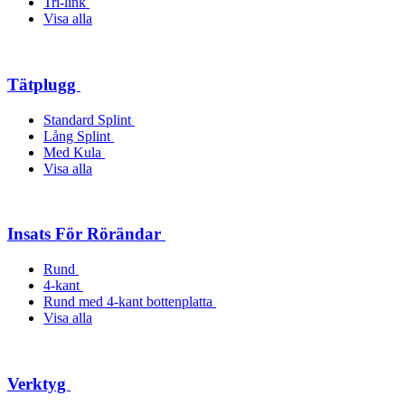
Tri-link
Visa alla
Tätplugg
Standard Splint
Lång Splint
Med Kula
Visa alla
Insats För Rörändar
Rund
4-kant
Rund med 4-kant bottenplatta
Visa alla
Verktyg