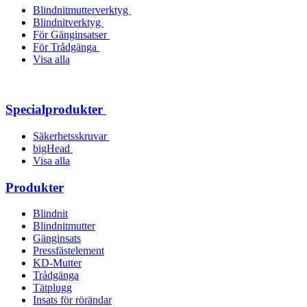
Blindnitmutterverktyg
Blindnitverktyg
För Gänginsatser
För Trådgänga
Visa alla
Specialprodukter
Säkerhetsskruvar
bigHead
Visa alla
Produkter
Blindnit
Blindnitmutter
Gänginsats
Pressfästelement
KD-Mutter
Trådgänga
Tätplugg
Insats för rörändar