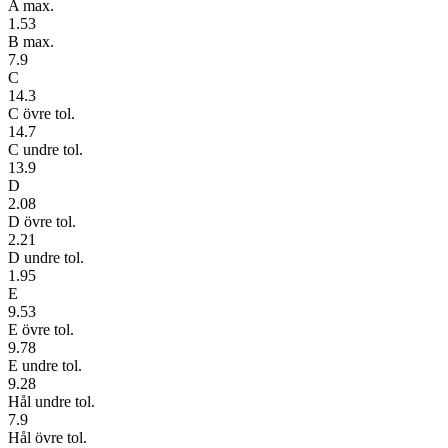
A max.
1.53
B max.
7.9
C
14.3
C övre tol.
14.7
C undre tol.
13.9
D
2.08
D övre tol.
2.21
D undre tol.
1.95
E
9.53
E övre tol.
9.78
E undre tol.
9.28
Hål undre tol.
7.9
Hål övre tol.