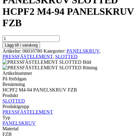
PANELSKRUV SLOTTED
HCPF2 M4-94 PANELSKRUV
FZB
PANELSKRUV
SLOTTED
Lägg till i varukorg
HCPF2
Artikelnr:
06010780
Kategorier:
PANELSKRUV
,
M4-
PRESSFÄSTELEMENT
,
SLOTTED
94
PANELSKRUV
FZB
Artikelnummer
mängd
På förfrågan
Benämning
HCPF2 M4-94 PANELSKRUV FZB
Produkt
SLOTTED
Produktgrupp
PRESSFÄSTELEMENT
Typ
PANELSKRUV
Material
FZB