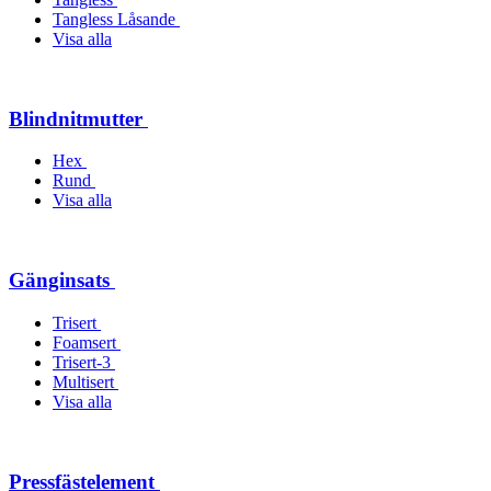
Tangless Låsande
Visa alla
Blindnitmutter
Hex
Rund
Visa alla
Gänginsats
Trisert
Foamsert
Trisert-3
Multisert
Visa alla
Pressfästelement