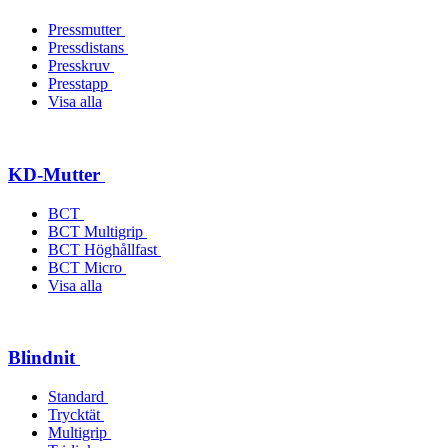
Pressmutter
Pressdistans
Presskruv
Presstapp
Visa alla
KD-Mutter
BCT
BCT Multigrip
BCT Höghållfast
BCT Micro
Visa alla
Blindnit
Standard
Trycktät
Multigrip