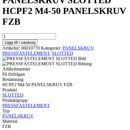
PANELSKRUV SLOTTED
HCPF2 M4-50 PANELSKRUV
FZB
PANELSKRUV
SLOTTED
Lägg till i varukorg
HCPF2
Artikelnr:
06010770
Kategorier:
PANELSKRUV
,
M4-
PRESSFÄSTELEMENT
,
SLOTTED
50
PANELSKRUV
FZB
Artikelnummer
mängd
På förfrågan
Benämning
HCPF2 M4-50 PANELSKRUV FZB
Produkt
SLOTTED
Produktgrupp
PRESSFÄSTELEMENT
Typ
PANELSKRUV
Material
FZB