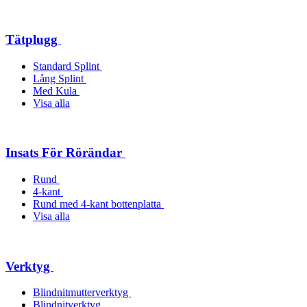
Tätplugg
Standard Splint
Lång Splint
Med Kula
Visa alla
Insats För Rörändar
Rund
4-kant
Rund med 4-kant bottenplatta
Visa alla
Verktyg
Blindnitmutterverktyg
Blindnitverktyg