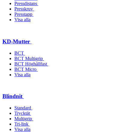
Pressdistans
Presskruv
Presstapp
Visa alla
KD-Mutter
BCT
BCT Multigrip
BCT Höghållfast
BCT Micro
Visa alla
Blindnit
Standard
Trycktät
Multigrip
Tri-link
Visa alla