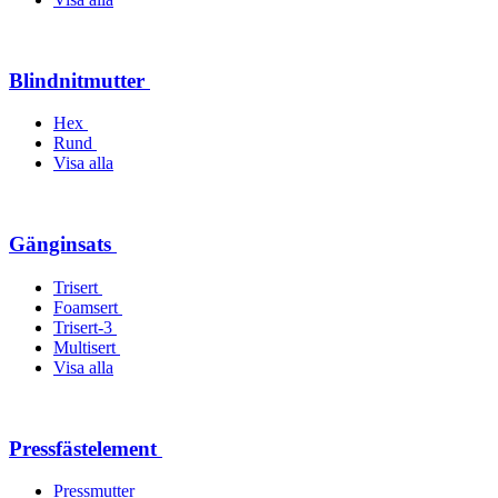
Blindnitmutter
Hex
Rund
Visa alla
Gänginsats
Trisert
Foamsert
Trisert-3
Multisert
Visa alla
Pressfästelement
Pressmutter