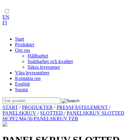
EN
FI
Start
Produkter
Om oss
Hållbarhet
Spårbarhet och kvalitet
Säkra leveranser
Våra leverantörer
Kontakta oss
English
Suomi
Skip
START
/
PRODUKTER
/
PRESSFÄSTELEMENT
/
to
PANELSKRUV
/
SLOTTED
/
PANELSKRUV SLOTTED
content
HCPF2 M4-50 PANELSKRUV FZB