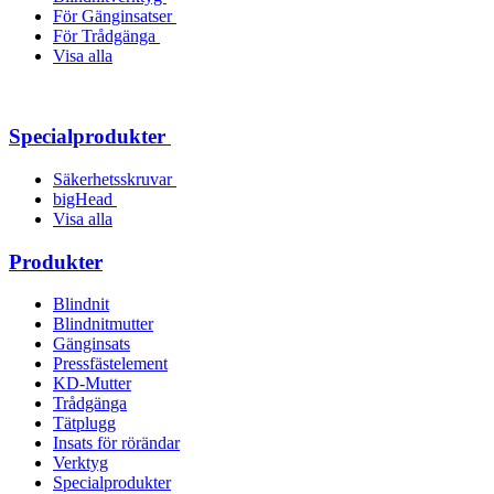
För Gänginsatser
För Trådgänga
Visa alla
Specialprodukter
Säkerhetsskruvar
bigHead
Visa alla
Produkter
Blindnit
Blindnitmutter
Gänginsats
Pressfästelement
KD-Mutter
Trådgänga
Tätplugg
Insats för rörändar
Verktyg
Specialprodukter