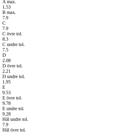
A max.
1.53
B max.
7.9
C
7.9
C övre tol.
8.3
C undre tol.
7.5
D
2.08
D övre tol.
2.21
D undre tol.
1.95
E
9.53
E övre tol.
9.78
E undre tol.
9.28
Hål undre tol.
7.9
Hål övre tol.