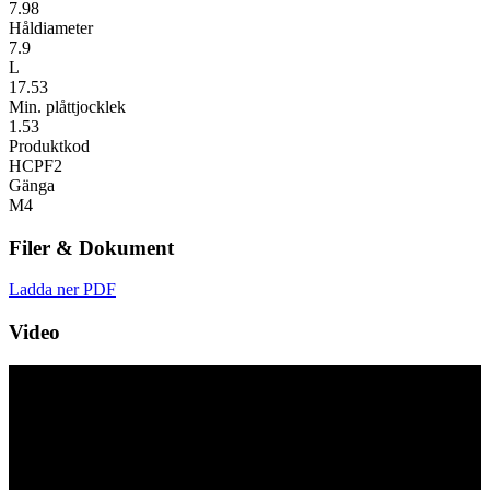
7.98
Håldiameter
7.9
L
17.53
Min. plåttjocklek
1.53
Produktkod
HCPF2
Gänga
M4
Filer & Dokument
Ladda ner PDF
Video