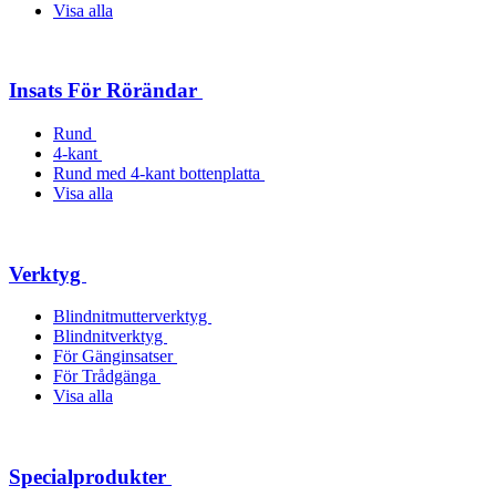
Visa alla
Insats För Rörändar
Rund
4-kant
Rund med 4-kant bottenplatta
Visa alla
Verktyg
Blindnitmutterverktyg
Blindnitverktyg
För Gänginsatser
För Trådgänga
Visa alla
Specialprodukter