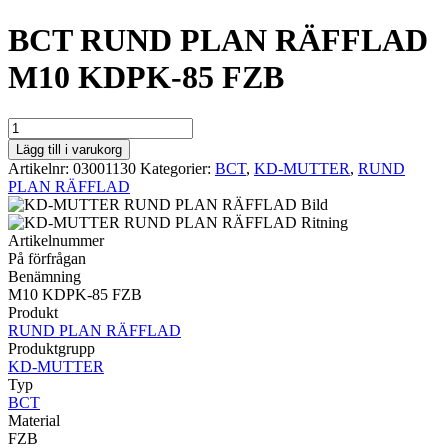
BCT RUND PLAN RÄFFLAD
M10 KDPK-85 FZB
BCT
RUND
Lägg till i varukorg
PLAN
Artikelnr:
03001130
Kategorier:
BCT
,
KD-MUTTER
,
RUND
RÄFFLAD
PLAN RÄFFLAD
M10
KDPK-
85
Artikelnummer
FZB
På förfrågan
mängd
Benämning
M10 KDPK-85 FZB
Produkt
RUND PLAN RÄFFLAD
Produktgrupp
KD-MUTTER
Typ
BCT
Material
FZB