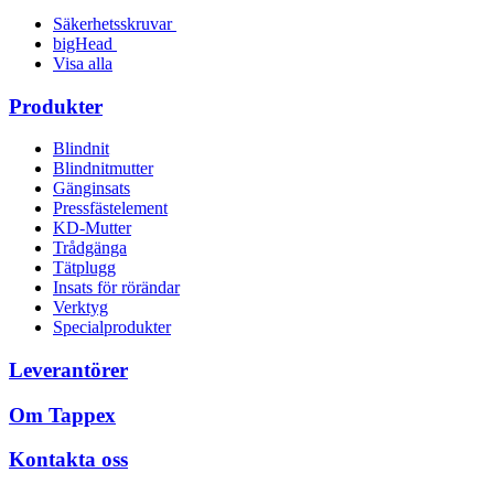
Säkerhetsskruvar
bigHead
Visa alla
Produkter
Blindnit
Blindnitmutter
Gänginsats
Pressfästelement
KD-Mutter
Trådgänga
Tätplugg
Insats för rörändar
Verktyg
Specialprodukter
Leverantörer
Om Tappex
Kontakta oss