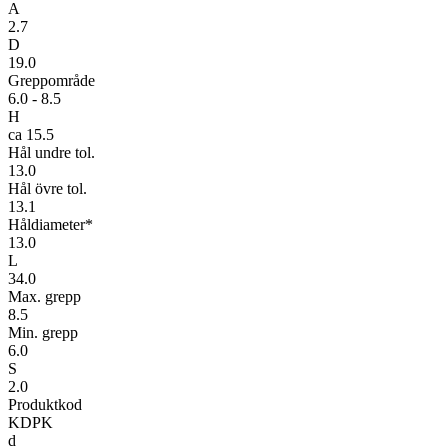
A
2.7
D
19.0
Greppområde
6.0 - 8.5
H
ca 15.5
Hål undre tol.
13.0
Hål övre tol.
13.1
Håldiameter*
13.0
L
34.0
Max. grepp
8.5
Min. grepp
6.0
S
2.0
Produktkod
KDPK
d