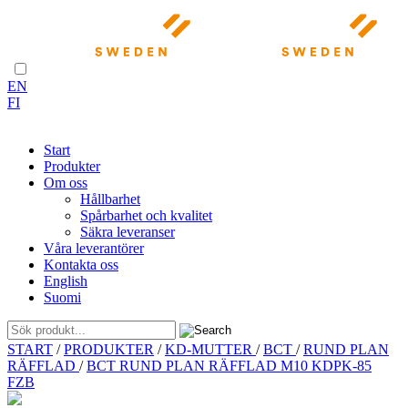
EN
FI
Start
Produkter
Om oss
Hållbarhet
Spårbarhet och kvalitet
Säkra leveranser
Våra leverantörer
Kontakta oss
English
Suomi
Skip
START
/
PRODUKTER
/
KD-MUTTER
/
BCT
/
RUND PLAN
to
RÄFFLAD
/
BCT RUND PLAN RÄFFLAD M10 KDPK-85
content
FZB