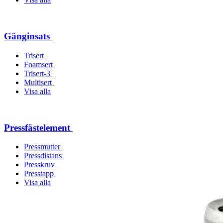
Gänginsats
Trisert
Foamsert
Trisert-3
Multisert
Visa alla
Pressfästelement
Pressmutter
Pressdistans
Presskruv
Presstapp
Visa alla