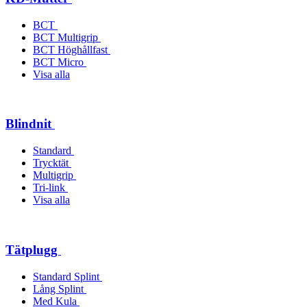
BCT
BCT Multigrip
BCT Höghållfast
BCT Micro
Visa alla
Blindnit
Standard
Trycktät
Multigrip
Tri-link
Visa alla
Tätplugg
Standard Splint
Lång Splint
Med Kula