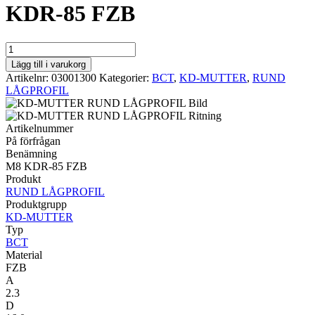
KDR-85 FZB
BCT
RUND
Lägg till i varukorg
LÅGPROFIL
Artikelnr:
03001300
Kategorier:
BCT
,
KD-MUTTER
,
RUND
M8
LÅGPROFIL
KDR-
85
FZB
Artikelnummer
mängd
På förfrågan
Benämning
M8 KDR-85 FZB
Produkt
RUND LÅGPROFIL
Produktgrupp
KD-MUTTER
Typ
BCT
Material
FZB
A
2.3
D