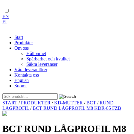
EN
FI
Start
Produkter
Om oss
Hållbarhet
Spårbarhet och kvalitet
Säkra leveranser
Våra leverantörer
Kontakta oss
English
Suomi
Skip
START
/
PRODUKTER
/
KD-MUTTER
/
BCT
/
RUND
to
LÅGPROFIL
/
BCT RUND LÅGPROFIL M8 KDR-85 FZB
content
BCT RUND LÅGPROFIL M8