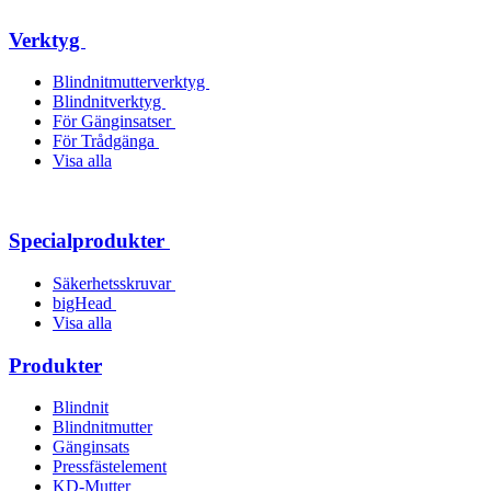
Verktyg
Blindnitmutterverktyg
Blindnitverktyg
För Gänginsatser
För Trådgänga
Visa alla
Specialprodukter
Säkerhetsskruvar
bigHead
Visa alla
Produkter
Blindnit
Blindnitmutter
Gänginsats
Pressfästelement
KD-Mutter