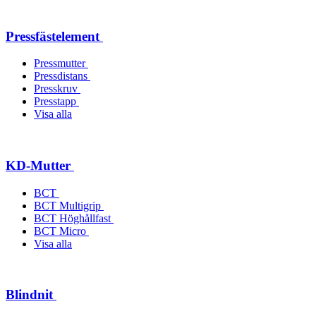
Pressfästelement
Pressmutter
Pressdistans
Presskruv
Presstapp
Visa alla
KD-Mutter
BCT
BCT Multigrip
BCT Höghållfast
BCT Micro
Visa alla
Blindnit