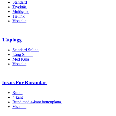
Standard
Trycktät
Multigrip
Tri-link
Visa alla
Tätplugg
Standard Splint
Lång Splint
Med Kula
Visa alla
Insats För Rörändar
Rund
4-kant
Rund med 4-kant bottenplatta
Visa alla