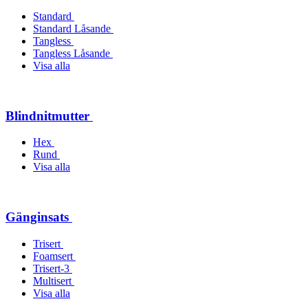
Standard
Standard Låsande
Tangless
Tangless Låsande
Visa alla
Blindnitmutter
Hex
Rund
Visa alla
Gänginsats
Trisert
Foamsert
Trisert-3
Multisert
Visa alla