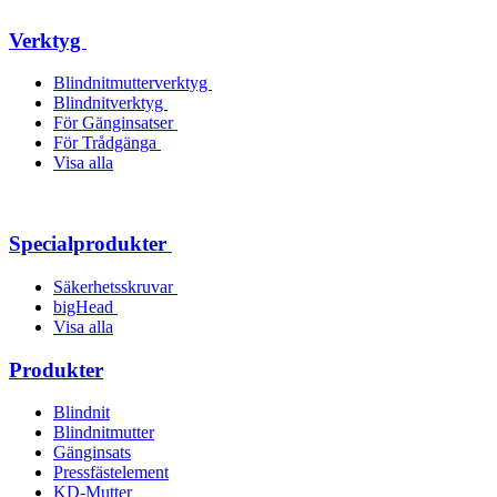
Verktyg
Blindnitmutterverktyg
Blindnitverktyg
För Gänginsatser
För Trådgänga
Visa alla
Specialprodukter
Säkerhetsskruvar
bigHead
Visa alla
Produkter
Blindnit
Blindnitmutter
Gänginsats
Pressfästelement
KD-Mutter