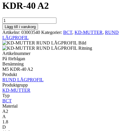
KDR-40 A2
BCT
RUND
Lägg till i varukorg
LÅGPROFIL
Artikelnr:
03003540
Kategorier:
BCT
,
KD-MUTTER
,
RUND
M5
LÅGPROFIL
KDR-
40
A2
Artikelnummer
mängd
På förfrågan
Benämning
M5 KDR-40 A2
Produkt
RUND LÅGPROFIL
Produktgrupp
KD-MUTTER
Typ
BCT
Material
A2
A
1.8
D