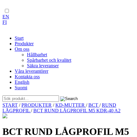
EN
FI
Start
Produkter
Om oss
Hållbarhet
Spårbarhet och kvalitet
Säkra leveranser
Våra leverantörer
Kontakta oss
English
Suomi
Skip
START
/
PRODUKTER
/
KD-MUTTER
/
BCT
/
RUND
to
LÅGPROFIL
/
BCT RUND LÅGPROFIL M5 KDR-40 A2
content
BCT RUND LÅGPROFIL M5