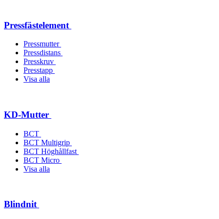
Pressfästelement
Pressmutter
Pressdistans
Presskruv
Presstapp
Visa alla
KD-Mutter
BCT
BCT Multigrip
BCT Höghållfast
BCT Micro
Visa alla
Blindnit