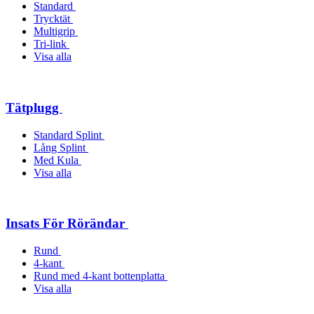
Standard
Trycktät
Multigrip
Tri-link
Visa alla
Tätplugg
Standard Splint
Lång Splint
Med Kula
Visa alla
Insats För Rörändar
Rund
4-kant
Rund med 4-kant bottenplatta
Visa alla