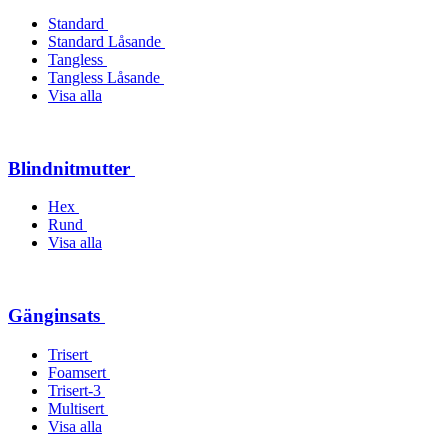
Standard
Standard Låsande
Tangless
Tangless Låsande
Visa alla
Blindnitmutter
Hex
Rund
Visa alla
Gänginsats
Trisert
Foamsert
Trisert-3
Multisert
Visa alla