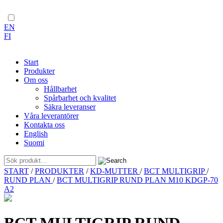
EN
FI
Start
Produkter
Om oss
Hållbarhet
Spårbarhet och kvalitet
Säkra leveranser
Våra leverantörer
Kontakta oss
English
Suomi
Skip
START
/
PRODUKTER
/
KD-MUTTER
/
BCT MULTIGRIP
/
to
RUND PLAN
/
BCT MULTIGRIP RUND PLAN M10 KDGP-70
content
A2