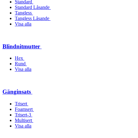
Standard
Standard Låsande
Tangless
Tangless Låsande
Visa alla
Blindnitmutter
Hex
Rund
Visa alla
Gänginsats
Trisert
Foamsert
Trisert-3
Multisert
Visa alla