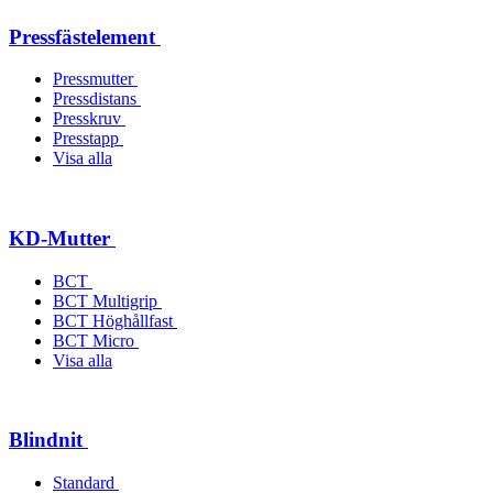
Pressfästelement
Pressmutter
Pressdistans
Presskruv
Presstapp
Visa alla
KD-Mutter
BCT
BCT Multigrip
BCT Höghållfast
BCT Micro
Visa alla
Blindnit
Standard