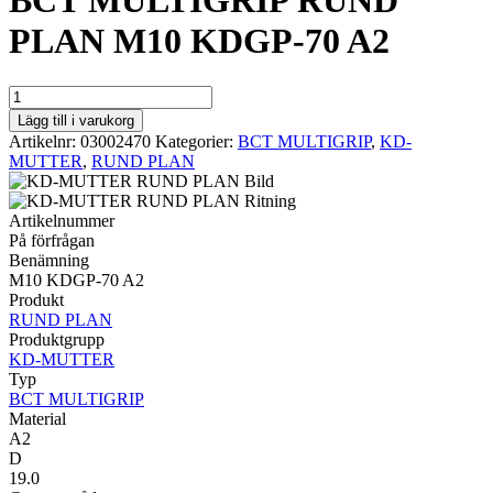
BCT MULTIGRIP RUND
PLAN M10 KDGP-70 A2
BCT
MULTIGRIP
Lägg till i varukorg
RUND
Artikelnr:
03002470
Kategorier:
BCT MULTIGRIP
,
KD-
PLAN
MUTTER
,
RUND PLAN
M10
KDGP-
70
Artikelnummer
A2
På förfrågan
mängd
Benämning
M10 KDGP-70 A2
Produkt
RUND PLAN
Produktgrupp
KD-MUTTER
Typ
BCT MULTIGRIP
Material
A2
D
19.0