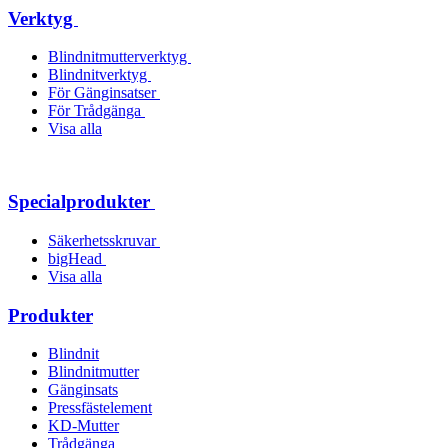
Verktyg
Blindnitmutterverktyg
Blindnitverktyg
För Gänginsatser
För Trådgänga
Visa alla
Specialprodukter
Säkerhetsskruvar
bigHead
Visa alla
Produkter
Blindnit
Blindnitmutter
Gänginsats
Pressfästelement
KD-Mutter
Trådgänga