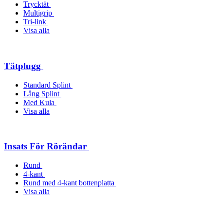
Trycktät
Multigrip
Tri-link
Visa alla
Tätplugg
Standard Splint
Lång Splint
Med Kula
Visa alla
Insats För Rörändar
Rund
4-kant
Rund med 4-kant bottenplatta
Visa alla