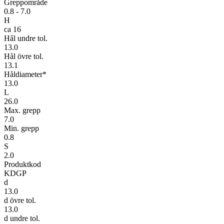
Greppområde
0.8 - 7.0
H
ca 16
Hål undre tol.
13.0
Hål övre tol.
13.1
Håldiameter*
13.0
L
26.0
Max. grepp
7.0
Min. grepp
0.8
S
2.0
Produktkod
KDGP
d
13.0
d övre tol.
13.0
d undre tol.