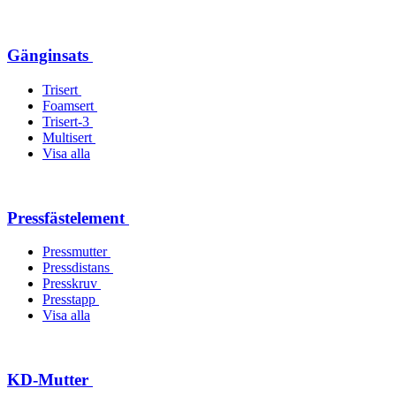
Gänginsats
Trisert
Foamsert
Trisert-3
Multisert
Visa alla
Pressfästelement
Pressmutter
Pressdistans
Presskruv
Presstapp
Visa alla
KD-Mutter