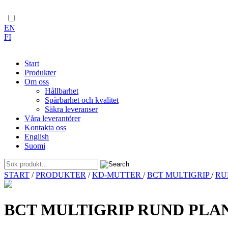
EN
FI
Start
Produkter
Om oss
Hållbarhet
Spårbarhet och kvalitet
Säkra leveranser
Våra leverantörer
Kontakta oss
English
Suomi
Skip
START
/
PRODUKTER
/
KD-MUTTER
/
BCT MULTIGRIP
/
RU
to
content
BCT MULTIGRIP RUND PLA