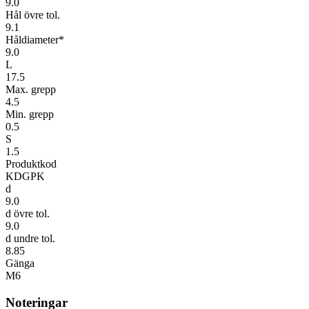
9.0
Hål övre tol.
9.1
Håldiameter*
9.0
L
17.5
Max. grepp
4.5
Min. grepp
0.5
S
1.5
Produktkod
KDGPK
d
9.0
d övre tol.
9.0
d undre tol.
8.85
Gänga
M6
Noteringar