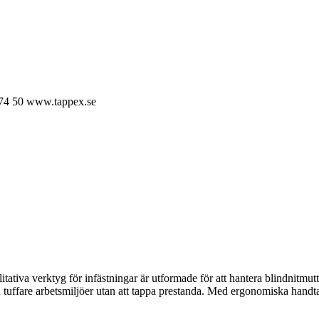
74 50
www.tappex.se
ativa verktyg för infästningar är utformade för att hantera blindnitmutt
även tuffare arbetsmiljöer utan att tappa prestanda. Med ergonomiska hand