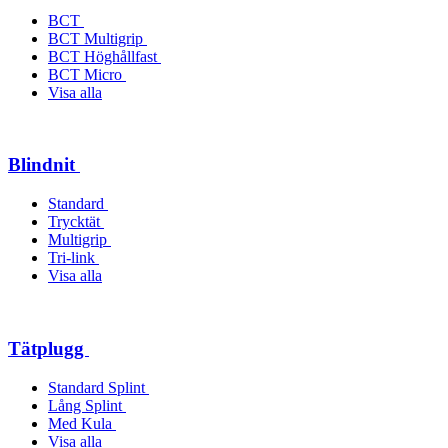
BCT
BCT Multigrip
BCT Höghållfast
BCT Micro
Visa alla
Blindnit
Standard
Trycktät
Multigrip
Tri-link
Visa alla
Tätplugg
Standard Splint
Lång Splint
Med Kula
Visa alla