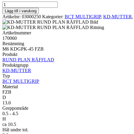
BCT
MULTIGRIP
Lägg till i varukorg
RUND
Artikelnr:
03000250
Kategorier:
BCT MULTIGRIP
,
KD-MUTTER
PLAN
RÄFFLAD
M6
Artikelnummer
KDGPK-
170060
45
Benämning
FZB
M6 KDGPK-45 FZB
mängd
Produkt
RUND PLAN RÄFFLAD
Produktgrupp
KD-MUTTER
Typ
BCT MULTIGRIP
Material
FZB
D
13.0
Greppområde
0.5 - 4.5
H
ca 10.5
Hål undre tol.