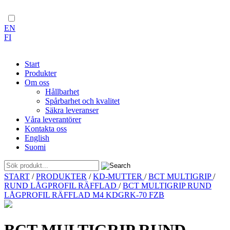
EN
FI
Start
Produkter
Om oss
Hållbarhet
Spårbarhet och kvalitet
Säkra leveranser
Våra leverantörer
Kontakta oss
English
Suomi
Skip
START
/
PRODUKTER
/
KD-MUTTER
/
BCT MULTIGRIP
/
to
RUND LÅGPROFIL RÄFFLAD
/
BCT MULTIGRIP RUND
content
LÅGPROFIL RÄFFLAD M4 KDGRK-70 FZB