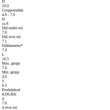
D
10.0
Greppområde
4.0 - 7.0
H
ca 8
Hål undre tol.
7.0
Hål övre tol.
7.1
Håldiameter*
7.0
L
16.5
Max. grepp
7.0
Min. grepp
4.0
S
0.5
Produktkod
KDGRK
d
7.0
d övre tol.