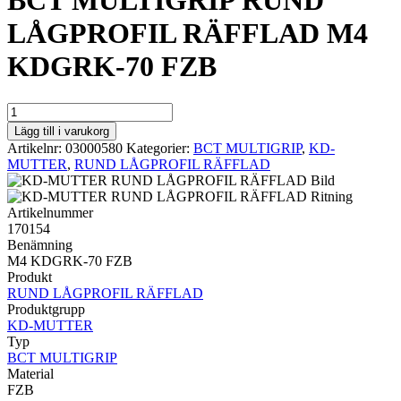
BCT MULTIGRIP RUND
LÅGPROFIL RÄFFLAD M4
KDGRK-70 FZB
BCT
MULTIGRIP
Lägg till i varukorg
RUND
Artikelnr:
03000580
Kategorier:
BCT MULTIGRIP
,
KD-
LÅGPROFIL
MUTTER
,
RUND LÅGPROFIL RÄFFLAD
RÄFFLAD
M4
KDGRK-
Artikelnummer
70
170154
FZB
Benämning
mängd
M4 KDGRK-70 FZB
Produkt
RUND LÅGPROFIL RÄFFLAD
Produktgrupp
KD-MUTTER
Typ
BCT MULTIGRIP
Material
FZB