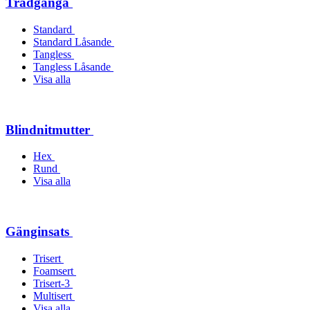
Trådgänga
Standard
Standard Låsande
Tangless
Tangless Låsande
Visa alla
Blindnitmutter
Hex
Rund
Visa alla
Gänginsats
Trisert
Foamsert
Trisert-3
Multisert
Visa alla