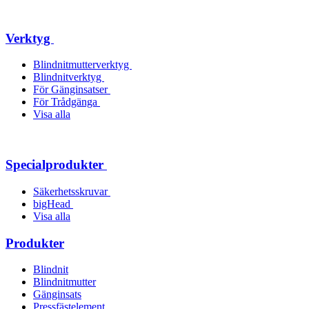
Verktyg
Blindnitmutterverktyg
Blindnitverktyg
För Gänginsatser
För Trådgänga
Visa alla
Specialprodukter
Säkerhetsskruvar
bigHead
Visa alla
Produkter
Blindnit
Blindnitmutter
Gänginsats
Pressfästelement