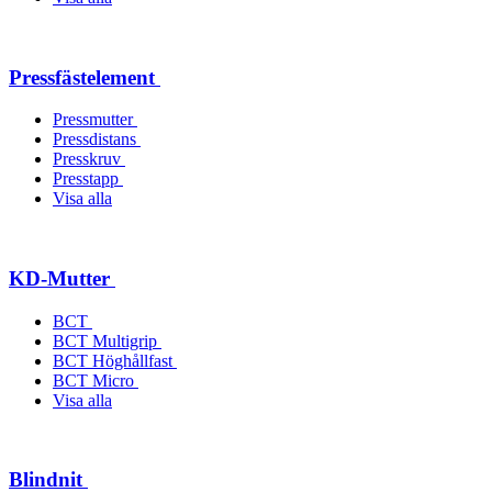
Pressfästelement
Pressmutter
Pressdistans
Presskruv
Presstapp
Visa alla
KD-Mutter
BCT
BCT Multigrip
BCT Höghållfast
BCT Micro
Visa alla
Blindnit