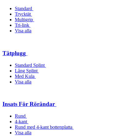
Standard
Trycktät
Multigrip
Tri-link
Visa alla
Tätplugg
Standard Splint
Lång Splint
Med Kula
Visa alla
Insats För Rörändar
Rund
4-kant
Rund med 4-kant bottenplatta
Visa alla