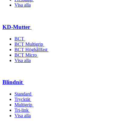
Visa alla
KD-Mutter
BCT
BCT Multigrip
BCT Höghållfast
BCT Micro
Visa alla
Blindnit
Standard
Trycktät
Multigrip
Tri-link
Visa alla