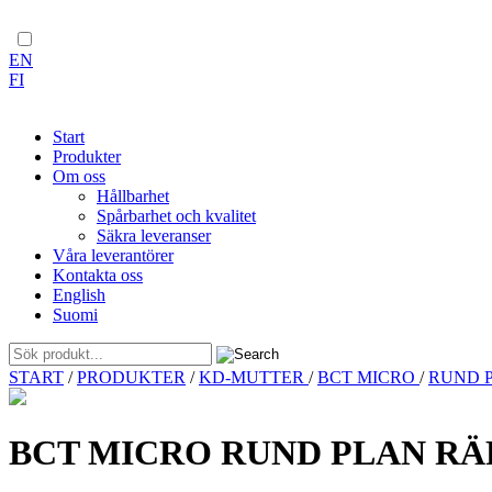
EN
FI
Start
Produkter
Om oss
Hållbarhet
Spårbarhet och kvalitet
Säkra leveranser
Våra leverantörer
Kontakta oss
English
Suomi
Skip
START
/
PRODUKTER
/
KD-MUTTER
/
BCT MICRO
/
RUND 
to
content
BCT MICRO RUND PLAN RÄ