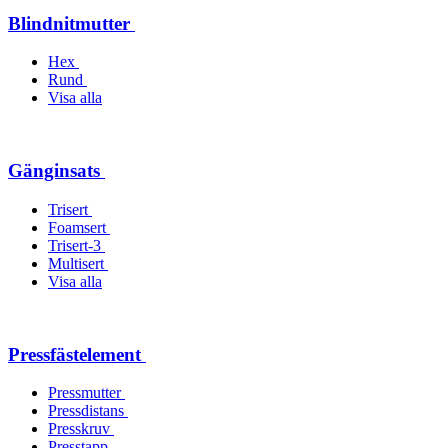
Blindnitmutter
Hex
Rund
Visa alla
Gänginsats
Trisert
Foamsert
Trisert-3
Multisert
Visa alla
Pressfästelement
Pressmutter
Pressdistans
Presskruv
Presstapp