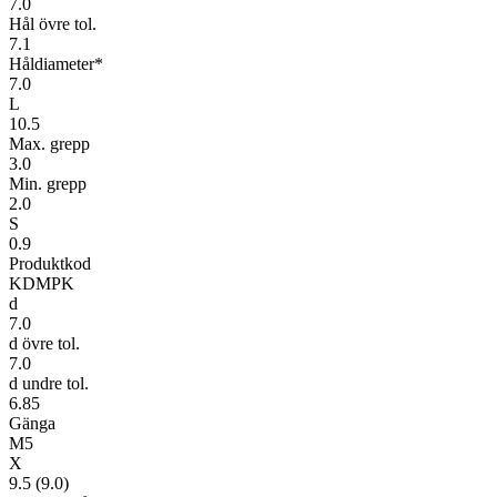
7.0
Hål övre tol.
7.1
Håldiameter*
7.0
L
10.5
Max. grepp
3.0
Min. grepp
2.0
S
0.9
Produktkod
KDMPK
d
7.0
d övre tol.
7.0
d undre tol.
6.85
Gänga
M5
X
9.5 (9.0)