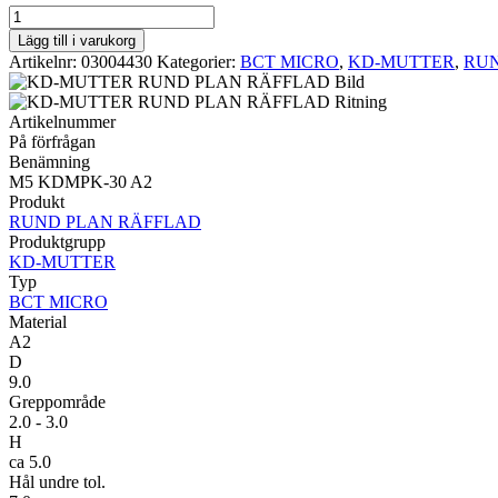
BCT
MICRO
Lägg till i varukorg
RUND
Artikelnr:
03004430
Kategorier:
BCT MICRO
,
KD-MUTTER
,
RUN
PLAN
RÄFFLAD
M5
Artikelnummer
KDMPK-
På förfrågan
30
Benämning
A2
M5 KDMPK-30 A2
mängd
Produkt
RUND PLAN RÄFFLAD
Produktgrupp
KD-MUTTER
Typ
BCT MICRO
Material
A2
D
9.0
Greppområde
2.0 - 3.0
H
ca 5.0
Hål undre tol.