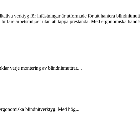
ativa verktyg för infästningar är utformade för att hantera blindnitmutt
även tuffare arbetsmiljöer utan att tappa prestanda. Med ergonomiska hand
lar varje montering av blindnitmuttrar....
h ergonomiska blindnitverktyg. Med hög...