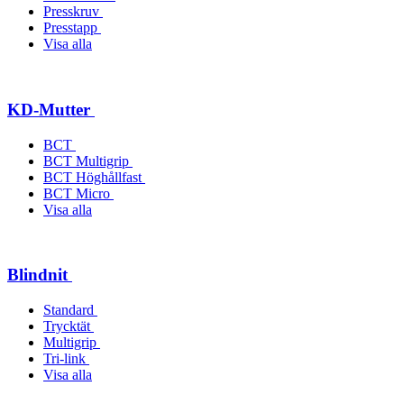
Presskruv
Presstapp
Visa alla
KD-Mutter
BCT
BCT Multigrip
BCT Höghållfast
BCT Micro
Visa alla
Blindnit
Standard
Trycktät
Multigrip
Tri-link
Visa alla