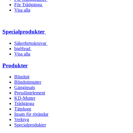
För Trådgänga
Visa alla
Specialprodukter
Säkerhetsskruvar
bigHead
Visa alla
Produkter
Blindnit
Blindnitmutter
Gänginsats
Pressfästelement
KD-Mutter
Trådgänga
Tätplugg
Insats för rörändar
Verktyg
Specialprodukter