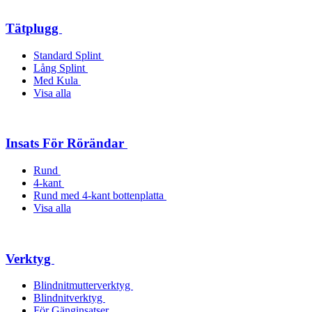
Tätplugg
Standard Splint
Lång Splint
Med Kula
Visa alla
Insats För Rörändar
Rund
4-kant
Rund med 4-kant bottenplatta
Visa alla
Verktyg
Blindnitmutterverktyg
Blindnitverktyg
För Gänginsatser