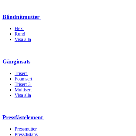
Blindnitmutter
Hex
Rund
Visa alla
Gänginsats
Trisert
Foamsert
Trisert-3
Multisert
Visa alla
Pressfästelement
Pressmutter
Pressdistans