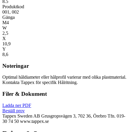
8.5
Produktkod
001, 002
Gänga
M4
W
2,5
X
10,9
Y
8,6
Noteringar
Optimal håldiameter eller hålprofil varierar med olika plastmaterial.
Kontakta Tappex för specifik Hålritning.
Filer & Dokument
Ladda ner PDF
Beställ prov
Tappex Sweden AB
Grusgropsvägen 3, 702 36, Örebro
Tfn. 019-
30 74 50
www.tappex.se