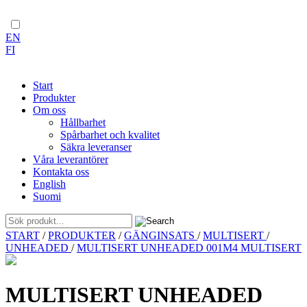
EN
FI
Start
Produkter
Om oss
Hållbarhet
Spårbarhet och kvalitet
Säkra leveranser
Våra leverantörer
Kontakta oss
English
Suomi
Skip
START
/
PRODUKTER
/
GÄNGINSATS
/
MULTISERT
/
to
UNHEADED
/
MULTISERT UNHEADED 001M4 MULTISERT
content
MULTISERT UNHEADED