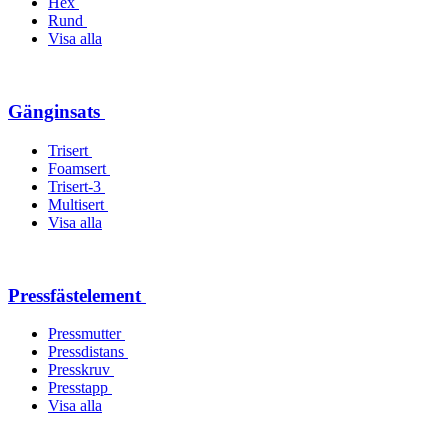
Hex
Rund
Visa alla
Gänginsats
Trisert
Foamsert
Trisert-3
Multisert
Visa alla
Pressfästelement
Pressmutter
Pressdistans
Presskruv
Presstapp
Visa alla