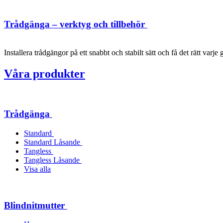
Trådgänga – verktyg och tillbehör
Installera trådgängor på ett snabbt och stabilt sätt och få det rätt varje 
Våra produkter
Trådgänga
Standard
Standard Låsande
Tangless
Tangless Låsande
Visa alla
Blindnitmutter