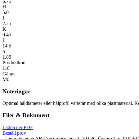
6.75
H
5.0
J
2.25
K
0.45
L
14.5
S
1.85
Produktkod
118
Gänga
M6
Noteringar
Optimal håldiameter eller hålprofil varierar med olika plastmaterial. K
Filer & Dokument
Ladda ner PDF
Beställ prov
Tappex Sweden AB
Grusgropsvägen 3, 702 36, Örebro
Tfn. 019-30 