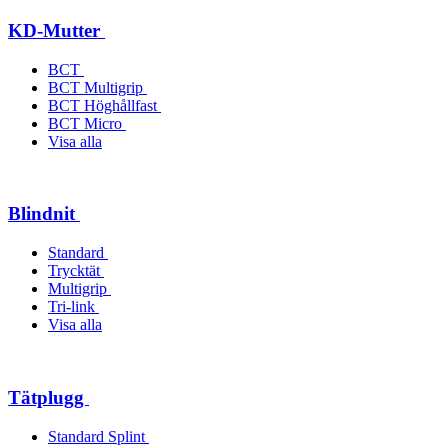
KD-Mutter
BCT
BCT Multigrip
BCT Höghållfast
BCT Micro
Visa alla
Blindnit
Standard
Trycktät
Multigrip
Tri-link
Visa alla
Tätplugg
Standard Splint