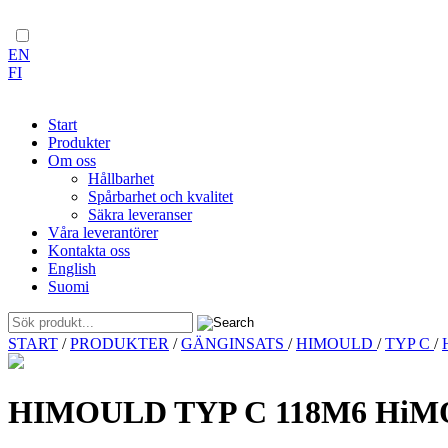
EN
FI
Start
Produkter
Om oss
Hållbarhet
Spårbarhet och kvalitet
Säkra leveranser
Våra leverantörer
Kontakta oss
English
Suomi
Skip
START
/
PRODUKTER
/
GÄNGINSATS
/
HIMOULD
/
TYP C
/
to
content
HIMOULD TYP C 118M6 HiM