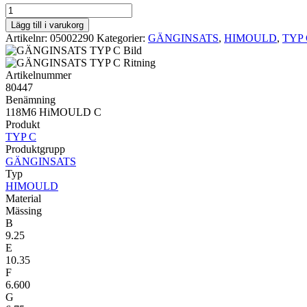
HIMOULD
TYP
Lägg till i varukorg
C
Artikelnr:
05002290
Kategorier:
GÄNGINSATS
,
HIMOULD
,
TYP 
118M6
HiMOULD
C
Artikelnummer
mängd
80447
Benämning
118M6 HiMOULD C
Produkt
TYP C
Produktgrupp
GÄNGINSATS
Typ
HIMOULD
Material
Mässing
B
9.25
E
10.35
F
6.600
G