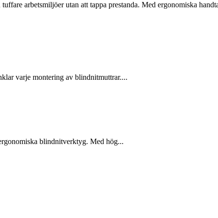
även tuffare arbetsmiljöer utan att tappa prestanda. Med ergonomiska hand
lar varje montering av blindnitmuttrar....
h ergonomiska blindnitverktyg. Med hög...