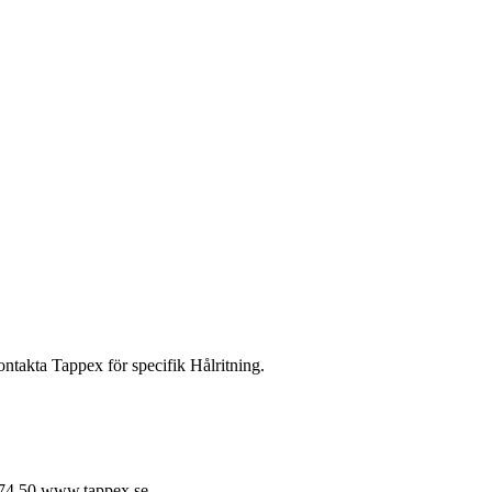
ontakta Tappex för specifik Hålritning.
74 50
www.tappex.se