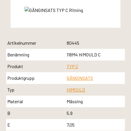
Artikelnummer
80445
Benämning
118M4 HiMOULD C
Produkt
TYP C
Produktgrupp
GÄNGINSATS
Typ
HIMOULD
Material
Mässing
B
5.9
E
7.05