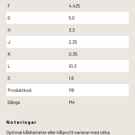
F
4.425
G
5.0
H
3.3
J
2.25
K
0.35
L
10.3
S
1.6
Produktkod
118
Gänga
M4
Noteringar
Optimal håldiameter eller hålprofil varierar med olika