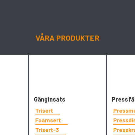
VÅRA PRODUKTER
Gänginsats
Pressfä
Trisert
Pressm
Foamsert
Pressdi
Trisert-3
Presskr