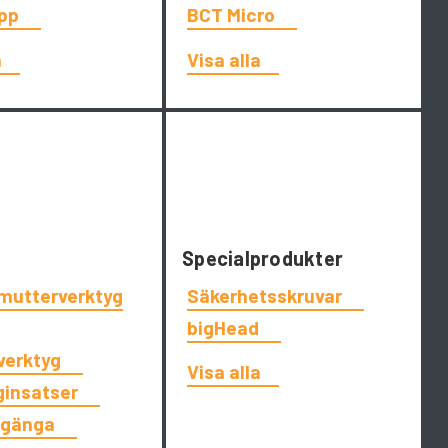
app
BCT Micro
a
Visa alla
Specialprodukter
tmutterverktyg
Säkerhetsskruvar
bigHead
tverktyg
Visa alla
ginsatser
dgänga