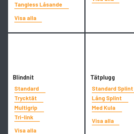
Tangless Låsande
Visa alla
Blindnit
Tätplugg
Standard
Standard Splin
Trycktät
Lång Splint
Multigrip
Med Kula
Tri-link
Visa alla
Visa alla