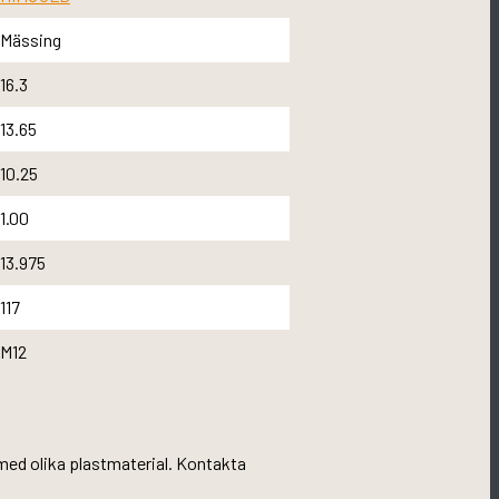
Mässing
16.3
13.65
10.25
1.00
13.975
117
M12
r med olika plastmaterial. Kontakta