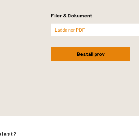
Filer & Dokument
Ladda ner PDF
Beställ prov
plast?