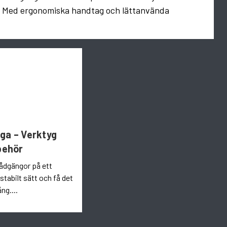
nda. Med ergonomiska handtag och lättanvända
ga – Verktyg
lbehör
trådgängor på ett
stabilt sätt och få det
ång....