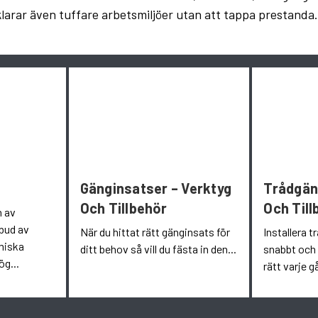
och klarar även tuffare arbetsmiljöer utan att tappa presta
Gänginsatser – Verktyg
Trådgän
Och Tillbehör
Och Til
n av
tbud av
När du hittat rätt gänginsats för
Installera 
miska
ditt behov så vill du fästa in den...
snabbt och 
ög...
rätt varje g