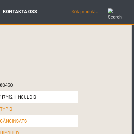
KONTAKTA OSS
80430
117M12 HiMOULD B
TYP B
GÄNGINSATS
HIMOULD