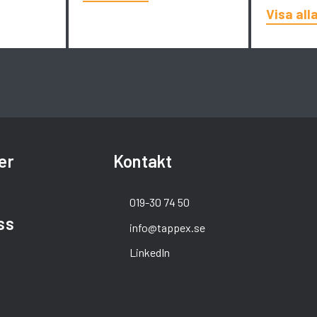
Visa all
er
Kontakt
x
019-30 74 50
ss
info@tappex.se
LinkedIn