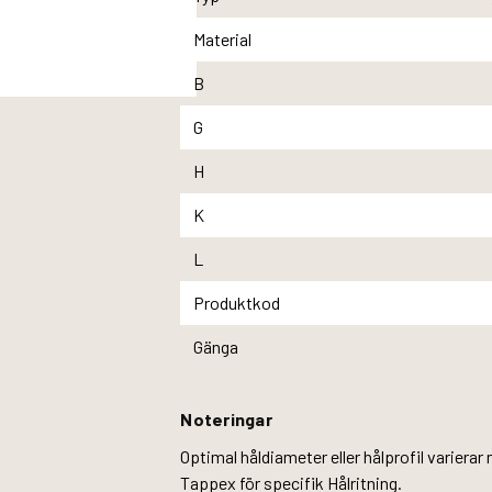
Material
B
G
H
K
L
Produktkod
Gänga
Noteringar
Optimal håldiameter eller hålprofil variera
Tappex för specifik Hålritning.