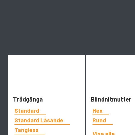
Trådgänga
Blindnitmutter
Standard
Hex
Standard Låsande
Rund
Tangless
Visa alla