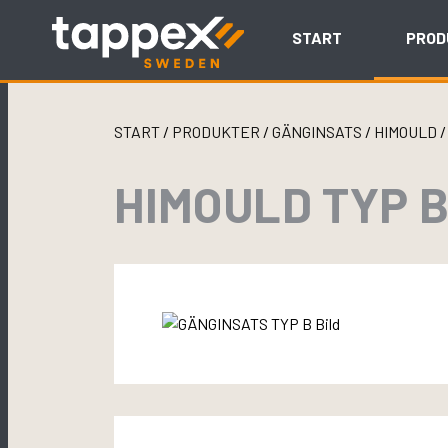
Skip
to
START
PROD
content
START
/
PRODUKTER
/
GÄNGINSATS
/
HIMOULD
HIMOULD TYP B