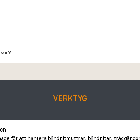
pex?
VERKTYG
ion
made för att hantera blindnitmuttrar, blindnitar, trådgängo