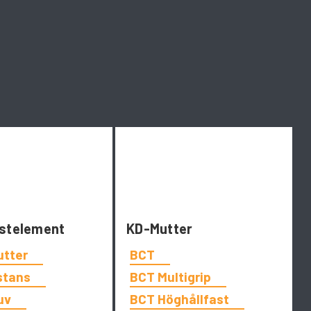
stelement
KD-Mutter
utter
BCT
stans
BCT Multigrip
uv
BCT Höghållfast