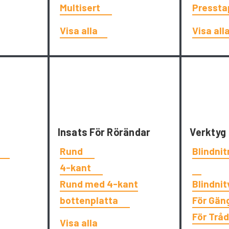
Multisert
Presst
Visa alla
Visa all
Insats För Rörändar
Verktyg
t
Rund
Blindni
4-kant
Rund med 4-kant
Blindni
bottenplatta
För Gän
För Trå
Visa alla