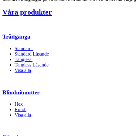
Våra produkter
Trådgänga
Standard
Standard Låsande
Tangless
Tangless Låsande
Visa alla
Blindnitmutter
Hex
Rund
Visa alla