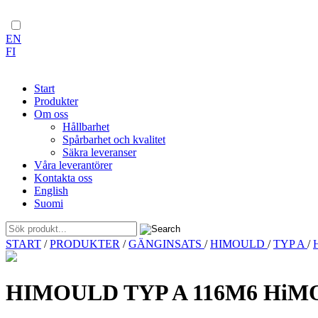
EN
FI
Start
Produkter
Om oss
Hållbarhet
Spårbarhet och kvalitet
Säkra leveranser
Våra leverantörer
Kontakta oss
English
Suomi
Skip
START
/
PRODUKTER
/
GÄNGINSATS
/
HIMOULD
/
TYP A
/
to
content
HIMOULD TYP A 116M6 HiM