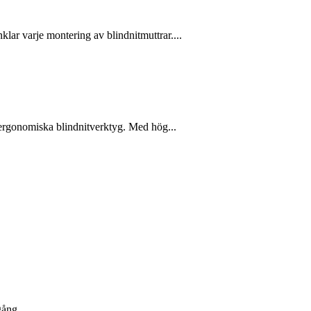
lar varje montering av blindnitmuttrar....
h ergonomiska blindnitverktyg. Med hög...
gång....