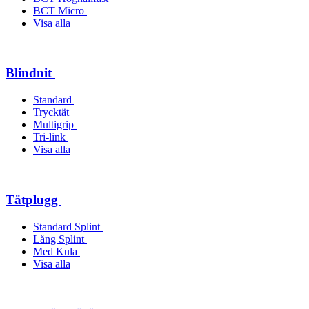
BCT Micro
Visa alla
Blindnit
Standard
Trycktät
Multigrip
Tri-link
Visa alla
Tätplugg
Standard Splint
Lång Splint
Med Kula
Visa alla