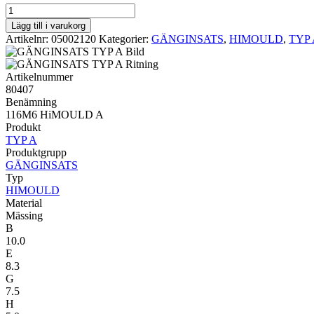
HIMOULD
TYP
Lägg till i varukorg
A
Artikelnr:
05002120
Kategorier:
GÄNGINSATS
,
HIMOULD
,
TYP 
116M6
HiMOULD
A
Artikelnummer
mängd
80407
Benämning
116M6 HiMOULD A
Produkt
TYP A
Produktgrupp
GÄNGINSATS
Typ
HIMOULD
Material
Mässing
B
10.0
E
8.3
G
7.5
H