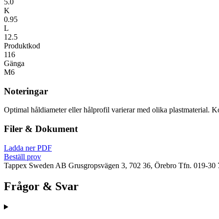
5.0
K
0.95
L
12.5
Produktkod
116
Gänga
M6
Noteringar
Optimal håldiameter eller hålprofil varierar med olika plastmaterial. K
Filer & Dokument
Ladda ner PDF
Beställ prov
Tappex Sweden AB
Grusgropsvägen 3, 702 36, Örebro
Tfn. 019-30 
Frågor & Svar