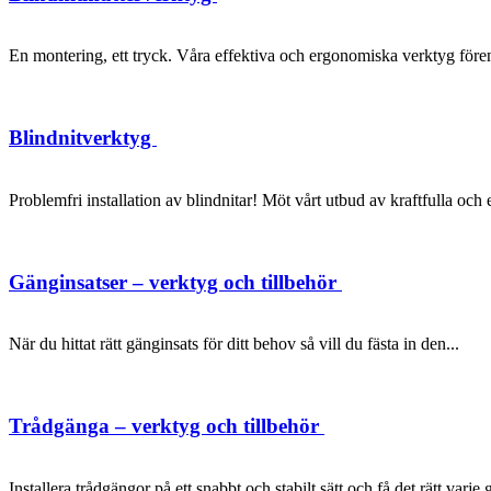
En montering, ett tryck. Våra effektiva och ergonomiska verktyg förenk
Blindnitverktyg
Problemfri installation av blindnitar! Möt vårt utbud av kraftfulla oc
Gänginsatser – verktyg och tillbehör
När du hittat rätt gänginsats för ditt behov så vill du fästa in den...
Trådgänga – verktyg och tillbehör
Installera trådgängor på ett snabbt och stabilt sätt och få det rätt varje 