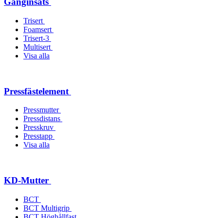
Gänginsats
Trisert
Foamsert
Trisert-3
Multisert
Visa alla
Pressfästelement
Pressmutter
Pressdistans
Presskruv
Presstapp
Visa alla
KD-Mutter
BCT
BCT Multigrip
BCT Höghållfast