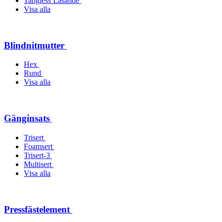
Tangless Låsande
Visa alla
Blindnitmutter
Hex
Rund
Visa alla
Gänginsats
Trisert
Foamsert
Trisert-3
Multisert
Visa alla
Pressfästelement