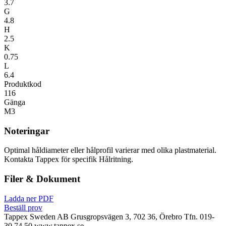
3.7
G
4.8
H
2.5
K
0.75
L
6.4
Produktkod
116
Gänga
M3
Noteringar
Optimal håldiameter eller hålprofil varierar med olika plastmaterial.
Kontakta Tappex för specifik Hålritning.
Filer & Dokument
Ladda ner PDF
Beställ prov
Tappex Sweden AB
Grusgropsvägen 3, 702 36, Örebro
Tfn. 019-
30 74 50
www.tappex.se