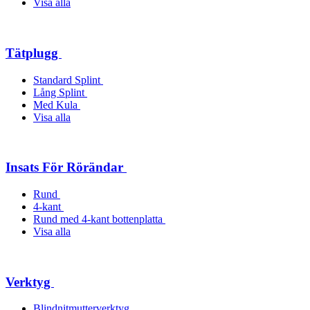
Visa alla
Tätplugg
Standard Splint
Lång Splint
Med Kula
Visa alla
Insats För Rörändar
Rund
4-kant
Rund med 4-kant bottenplatta
Visa alla
Verktyg
Blindnitmutterverktyg