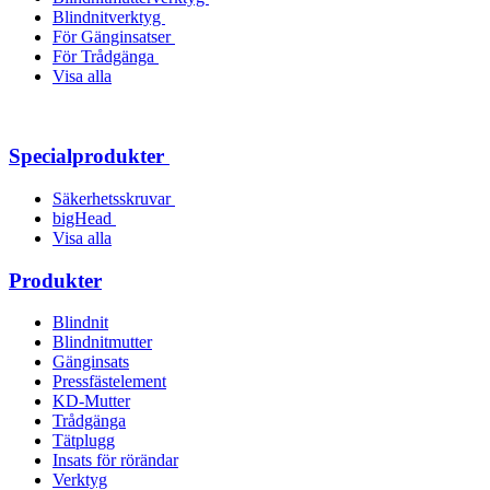
Blindnitverktyg
För Gänginsatser
För Trådgänga
Visa alla
Specialprodukter
Säkerhetsskruvar
bigHead
Visa alla
Produkter
Blindnit
Blindnitmutter
Gänginsats
Pressfästelement
KD-Mutter
Trådgänga
Tätplugg
Insats för rörändar
Verktyg