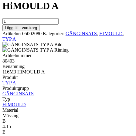
HiMOULD A
HIMOULD
TYP
Lägg till i varukorg
A
Artikelnr:
05002080
Kategorier:
GÄNGINSATS
,
HIMOULD
,
116M3
TYP A
HiMOULD
A
mängd
Artikelnummer
80403
Benämning
116M3 HiMOULD A
Produkt
TYP A
Produktgrupp
GÄNGINSATS
Typ
HIMOULD
Material
Mässing
B
4.15
E