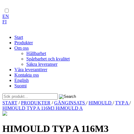
EN
FI
Start
Produkter
Om oss
Hållbarhet
Spårbarhet och kvalitet
Säkra leveranser
Våra leverantörer
Kontakta oss
English
Suomi
Skip
START
/
PRODUKTER
/
GÄNGINSATS
/
HIMOULD
/
TYP A
/
to
HIMOULD TYP A 116M3 HiMOULD A
content
HIMOULD TYP A 116M3