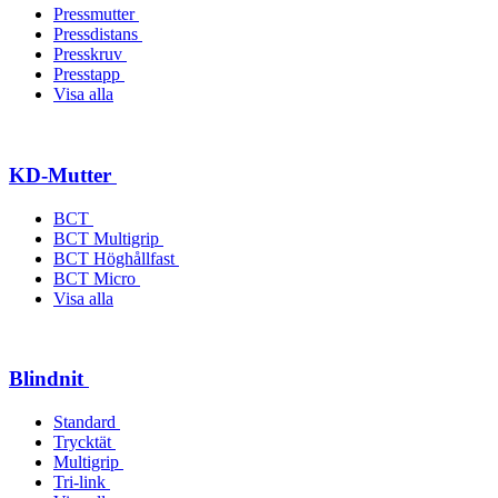
Pressmutter
Pressdistans
Presskruv
Presstapp
Visa alla
KD-Mutter
BCT
BCT Multigrip
BCT Höghållfast
BCT Micro
Visa alla
Blindnit
Standard
Trycktät
Multigrip
Tri-link