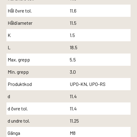
Hål övre tol.
11.6
Håldiameter
11.5
K
1.5
L
18.5
Max. grepp
5.5
Min. grepp
3.0
Produktkod
UPO-KN, UPO-RS
d
11.4
d övre tol.
11.4
d undre tol.
11.25
Gänga
M8