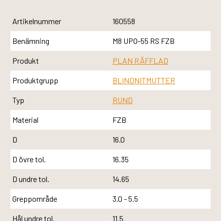
Artikelnummer
160558
Benämning
M8 UPO-55 RS FZB
Produkt
PLAN RÄFFLAD
Produktgrupp
BLINDNITMUTTER
Typ
RUND
Material
FZB
D
16.0
D övre tol.
16.35
D undre tol.
14.65
Greppområde
3.0 - 5.5
Hål undre tol.
11.5