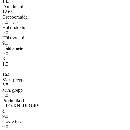
13.35
D undre tol.
12.65
Greppområde
3.0 - 5.5
Hål undre tol.
9.0
Hål övre tol.
9.1
Håldiameter
9.0
K
1.5
L
16.5
Max. grepp
5.5
Min. grepp
3.0
Produktkod
UPO-KN, UPO-RS
d
9.0
d övre tol.
9.0