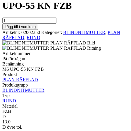
UPO-55 KN FZB
RUND
PLAN
Lägg till i varukorg
RÄFFLAD
Artikelnr:
02002350
Kategorier:
BLINDNITMUTTER
,
PLAN
M6
RÄFFLAD
,
RUND
UPO-
55
KN
Artikelnummer
FZB
På förfrågan
mängd
Benämning
M6 UPO-55 KN FZB
Produkt
PLAN RÄFFLAD
Produktgrupp
BLINDNITMUTTER
Typ
RUND
Material
FZB
D
13.0
D övre tol.