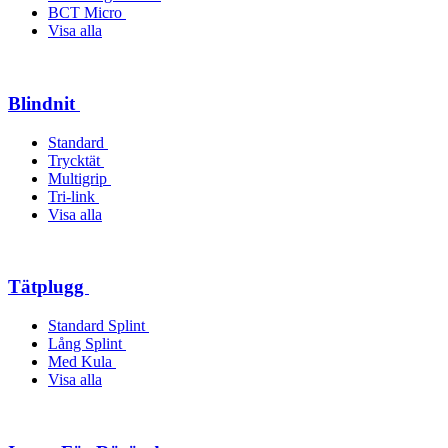
BCT Micro
Visa alla
Blindnit
Standard
Trycktät
Multigrip
Tri-link
Visa alla
Tätplugg
Standard Splint
Lång Splint
Med Kula
Visa alla