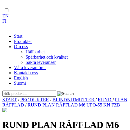
EN
FI
Start
Produkter
Om oss
Hållbarhet
Spårbarhet och kvalitet
Säkra leveranser
Våra leverantörer
Kontakta oss
English
Suomi
Skip
START
/
PRODUKTER
/
BLINDNITMUTTER
/
RUND
/
PLAN
to
RÄFFLAD
/
RUND PLAN RÄFFLAD M6 UPO-55 KN FZB
content
RUND PLAN RÄFFLAD M6