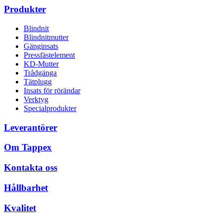
Produkter
Blindnit
Blindnitmutter
Gänginsats
Pressfästelement
KD-Mutter
Trådgänga
Tätplugg
Insats för rörändar
Verktyg
Specialprodukter
Leverantörer
Om Tappex
Kontakta oss
Hållbarhet
Kvalitet