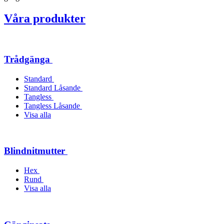
Våra produkter
Trådgänga
Standard
Standard Låsande
Tangless
Tangless Låsande
Visa alla
Blindnitmutter
Hex
Rund
Visa alla