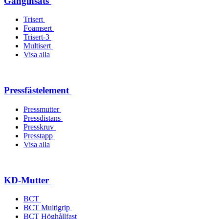
Gänginsats
Trisert
Foamsert
Trisert-3
Multisert
Visa alla
Pressfästelement
Pressmutter
Pressdistans
Presskruv
Presstapp
Visa alla
KD-Mutter
BCT
BCT Multigrip
BCT Höghållfast