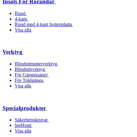
Insats För Rörändar
Rund
4-kant
Rund med 4-kant bottenplatta
Visa alla
Verktyg
Blindnitmutterverktyg
Blindnitverktyg
För Gänginsatser
För Trådgänga
Visa alla
Specialprodukter
Säkerhetsskruvar
bigHead
Visa alla