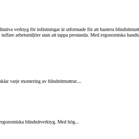
ativa verktyg för infästningar är utformade för att hantera blindnitmutt
även tuffare arbetsmiljöer utan att tappa prestanda. Med ergonomiska hand
lar varje montering av blindnitmuttrar....
h ergonomiska blindnitverktyg. Med hög...