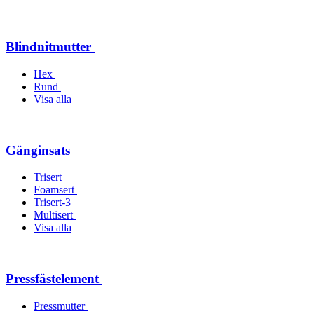
Blindnitmutter
Hex
Rund
Visa alla
Gänginsats
Trisert
Foamsert
Trisert-3
Multisert
Visa alla
Pressfästelement
Pressmutter