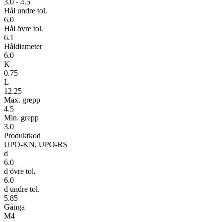
3.0 - 4.5
Hål undre tol.
6.0
Hål övre tol.
6.1
Håldiameter
6.0
K
0.75
L
12.25
Max. grepp
4.5
Min. grepp
3.0
Produktkod
UPO-KN, UPO-RS
d
6.0
d övre tol.
6.0
d undre tol.
5.85
Gänga
M4