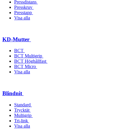
Pressdistans
Presskruv
Presstapp
Visa alla
KD-Mutter
BCT
BCT Multigrip
BCT Höghållfast
BCT Micro
Visa alla
Blindnit
Standard
Trycktät
Multigrip
Tri-link
Visa alla