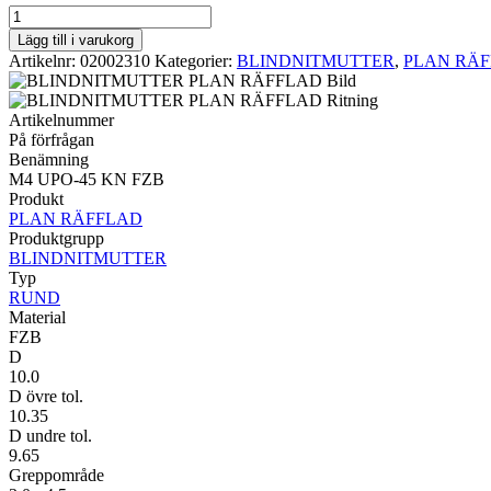
RUND
PLAN
Lägg till i varukorg
RÄFFLAD
Artikelnr:
02002310
Kategorier:
BLINDNITMUTTER
,
PLAN RÄ
M4
UPO-
45
Artikelnummer
KN
På förfrågan
FZB
Benämning
mängd
M4 UPO-45 KN FZB
Produkt
PLAN RÄFFLAD
Produktgrupp
BLINDNITMUTTER
Typ
RUND
Material
FZB
D
10.0
D övre tol.
10.35
D undre tol.
9.65
Greppområde