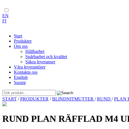
EN
FI
Start
Produkter
Om oss
Hållbarhet
Spårbarhet och kvalitet
Säkra leveranser
Våra leverantörer
Kontakta oss
English
Suomi
Skip
START
/
PRODUKTER
/
BLINDNITMUTTER
/
RUND
/
PLAN
to
content
RUND PLAN RÄFFLAD M4 UP