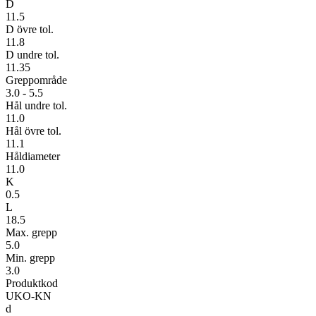
D
11.5
D övre tol.
11.8
D undre tol.
11.35
Greppområde
3.0 - 5.5
Hål undre tol.
11.0
Hål övre tol.
11.1
Håldiameter
11.0
K
0.5
L
18.5
Max. grepp
5.0
Min. grepp
3.0
Produktkod
UKO-KN
d