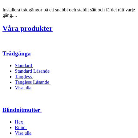
Installera trådgängor på ett snabbt och stabilt sätt och få det rätt varje
gång....
Våra produkter
Trådgänga
Standard
Standard Låsande
Tangless
Tangless Låsande
Visa alla
Blindnitmutter
Hex
Rund
Visa alla