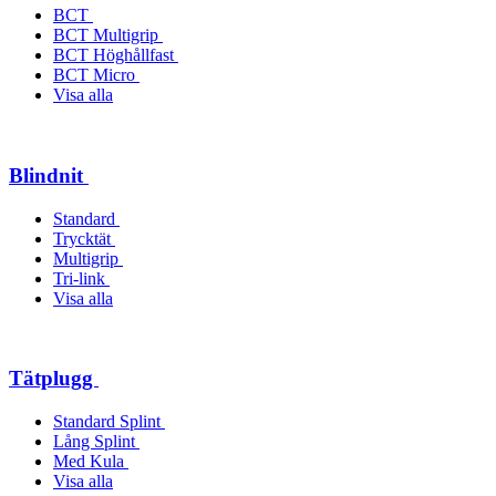
BCT
BCT Multigrip
BCT Höghållfast
BCT Micro
Visa alla
Blindnit
Standard
Trycktät
Multigrip
Tri-link
Visa alla
Tätplugg
Standard Splint
Lång Splint
Med Kula
Visa alla