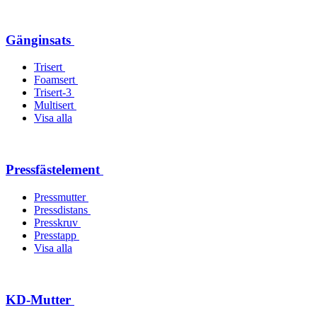
Gänginsats
Trisert
Foamsert
Trisert-3
Multisert
Visa alla
Pressfästelement
Pressmutter
Pressdistans
Presskruv
Presstapp
Visa alla
KD-Mutter