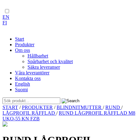
EN
FI
Start
Produkter
Om oss
Hållbarhet
Spårbarhet och kvalitet
Säkra leveranser
Våra leverantörer
Kontakta oss
English
Suomi
Skip
START
/
PRODUKTER
/
BLINDNITMUTTER
/
RUND
/
to
LÅGPROFIL RÄFFLAD
/
RUND LÅGPROFIL RÄFFLAD M8
content
UKO-55 KN FZB