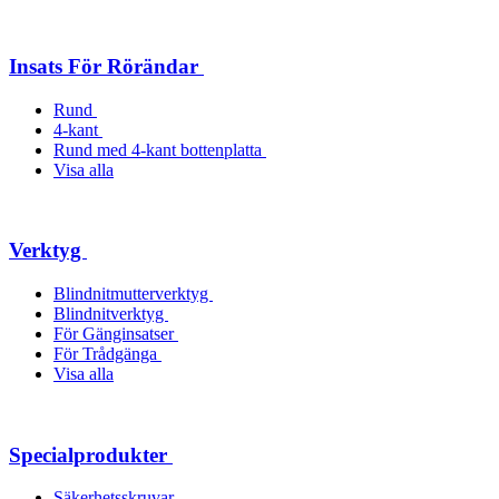
Insats För Rörändar
Rund
4-kant
Rund med 4-kant bottenplatta
Visa alla
Verktyg
Blindnitmutterverktyg
Blindnitverktyg
För Gänginsatser
För Trådgänga
Visa alla
Specialprodukter
Säkerhetsskruvar