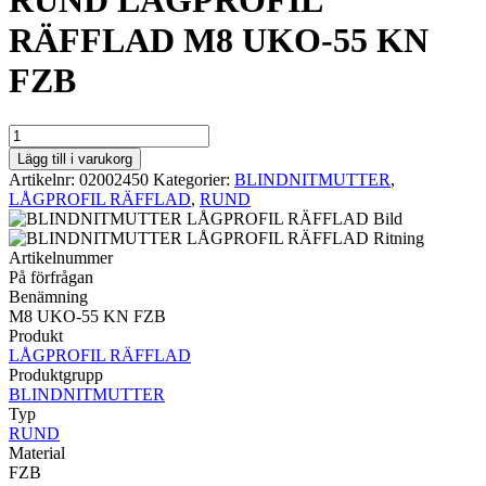
RUND LÅGPROFIL
RÄFFLAD M8 UKO-55 KN
FZB
RUND
LÅGPROFIL
Lägg till i varukorg
RÄFFLAD
Artikelnr:
02002450
Kategorier:
BLINDNITMUTTER
,
M8
LÅGPROFIL RÄFFLAD
,
RUND
UKO-
55
KN
Artikelnummer
FZB
På förfrågan
mängd
Benämning
M8 UKO-55 KN FZB
Produkt
LÅGPROFIL RÄFFLAD
Produktgrupp
BLINDNITMUTTER
Typ
RUND
Material
FZB