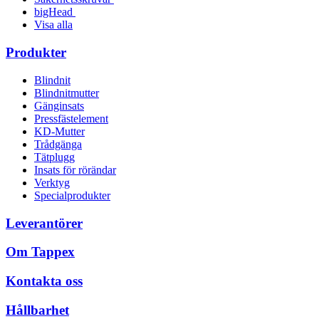
bigHead
Visa alla
Produkter
Blindnit
Blindnitmutter
Gänginsats
Pressfästelement
KD-Mutter
Trådgänga
Tätplugg
Insats för rörändar
Verktyg
Specialprodukter
Leverantörer
Om Tappex
Kontakta oss
Hållbarhet