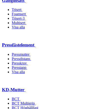
Gänginsats
Trisert
Foamsert
Trisert-3
Multisert
Visa alla
Pressfästelement
Pressmutter
Pressdistans
Presskruv
Presstapp
Visa alla
KD-Mutter
BCT
BCT Multigrip
BCT Höghållfast