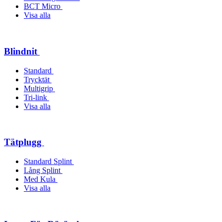
BCT Micro
Visa alla
Blindnit
Standard
Trycktät
Multigrip
Tri-link
Visa alla
Tätplugg
Standard Splint
Lång Splint
Med Kula
Visa alla