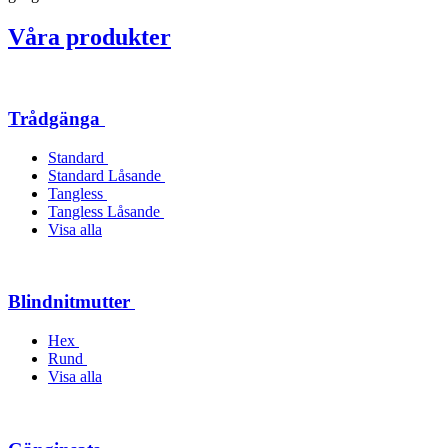
Våra produkter
Trådgänga
Standard
Standard Låsande
Tangless
Tangless Låsande
Visa alla
Blindnitmutter
Hex
Rund
Visa alla