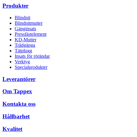
Produkter
Blindnit
Blindnitmutter
Gänginsats
Pressfästelement
KD-Mutter
Trådgänga
Tätplugg
Insats för rörändar
Verktyg
Specialprodukter
Leverantörer
Om Tappex
Kontakta oss
Hållbarhet
Kvalitet