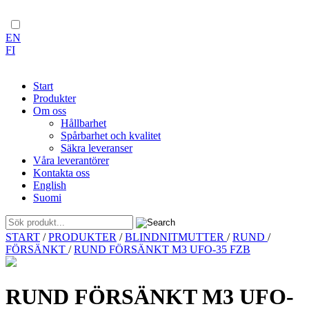
EN
FI
Start
Produkter
Om oss
Hållbarhet
Spårbarhet och kvalitet
Säkra leveranser
Våra leverantörer
Kontakta oss
English
Suomi
Skip
START
/
PRODUKTER
/
BLINDNITMUTTER
/
RUND
/
to
FÖRSÄNKT
/
RUND FÖRSÄNKT M3 UFO-35 FZB
content
RUND FÖRSÄNKT M3 UFO-