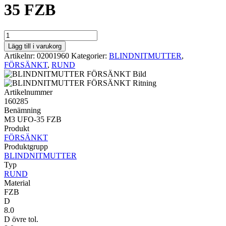
35 FZB
RUND
FÖRSÄNKT
Lägg till i varukorg
M3
Artikelnr:
02001960
Kategorier:
BLINDNITMUTTER
,
UFO-
FÖRSÄNKT
,
RUND
35
FZB
mängd
Artikelnummer
160285
Benämning
M3 UFO-35 FZB
Produkt
FÖRSÄNKT
Produktgrupp
BLINDNITMUTTER
Typ
RUND
Material
FZB
D
8.0
D övre tol.