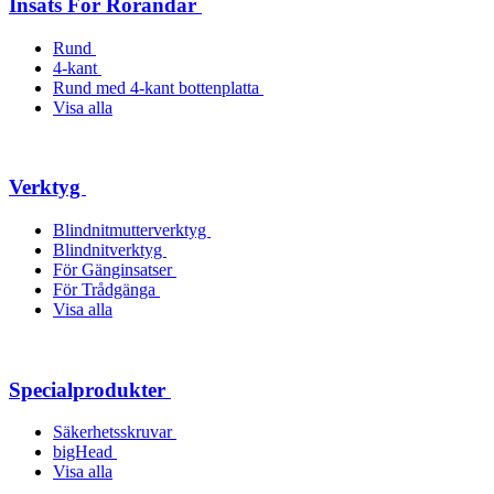
Insats För Rörändar
Rund
4-kant
Rund med 4-kant bottenplatta
Visa alla
Verktyg
Blindnitmutterverktyg
Blindnitverktyg
För Gänginsatser
För Trådgänga
Visa alla
Specialprodukter
Säkerhetsskruvar
bigHead
Visa alla