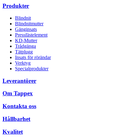
Produkter
Blindnit
Blindnitmutter
Gänginsats
Pressfästelement
KD-Mutter
Trådgänga
Tätplugg
Insats för rörändar
Verktyg
Specialprodukter
Leverantörer
Om Tappex
Kontakta oss
Hållbarhet
Kvalitet