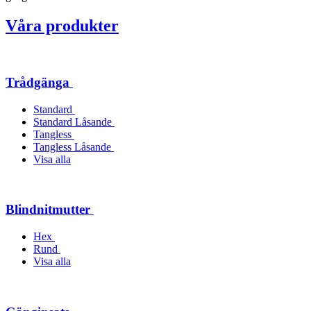
Våra produkter
Trådgänga
Standard
Standard Låsande
Tangless
Tangless Låsande
Visa alla
Blindnitmutter
Hex
Rund
Visa alla