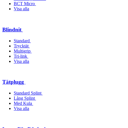
BCT Micro
Visa alla
Blindnit
Standard
Trycktät
Multigrip
Tri-link
Visa alla
Tätplugg
Standard Splint
Lång Splint
Med Kula
Visa alla