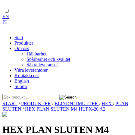
EN
FI
Start
Produkter
Om oss
Hållbarhet
Spårbarhet och kvalitet
Säkra leveranser
Våra leverantörer
Kontakta oss
English
Suomi
Skip
START
/
PRODUKTER
/
BLINDNITMUTTER
/
HEX
/
PLAN
to
SLUTEN
/
HEX PLAN SLUTEN M4 HUPX-20 A2
content
HEX PLAN SLUTEN M4