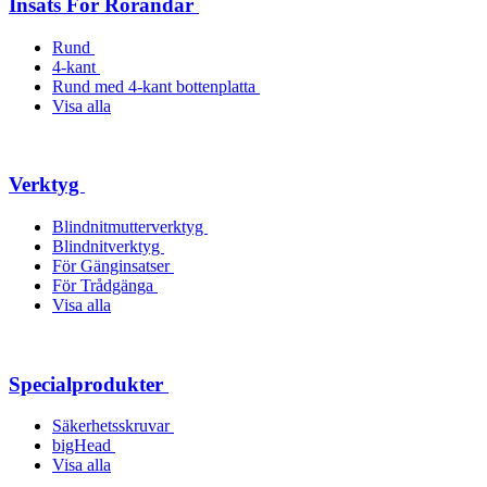
Insats För Rörändar
Rund
4-kant
Rund med 4-kant bottenplatta
Visa alla
Verktyg
Blindnitmutterverktyg
Blindnitverktyg
För Gänginsatser
För Trådgänga
Visa alla
Specialprodukter
Säkerhetsskruvar
bigHead
Visa alla