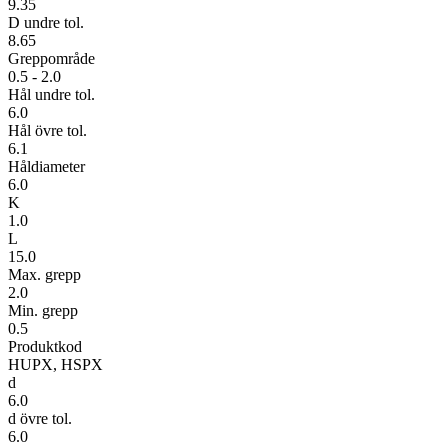
9.35
D undre tol.
8.65
Greppområde
0.5 - 2.0
Hål undre tol.
6.0
Hål övre tol.
6.1
Håldiameter
6.0
K
1.0
L
15.0
Max. grepp
2.0
Min. grepp
0.5
Produktkod
HUPX, HSPX
d
6.0
d övre tol.
6.0