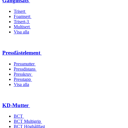
Gänginsats
Trisert
Foamsert
Trisert-3
Multisert
Visa alla
Pressfästelement
Pressmutter
Pressdistans
Presskruv
Presstapp
Visa alla
KD-Mutter
BCT
BCT Multigrip
BCT Höghållfast