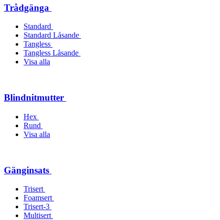
Trådgänga
Standard
Standard Låsande
Tangless
Tangless Låsande
Visa alla
Blindnitmutter
Hex
Rund
Visa alla
Gänginsats
Trisert
Foamsert
Trisert-3
Multisert