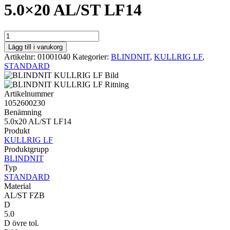
5.0×20 AL/ST LF14
STANDARD
KULLRIG
Lägg till i varukorg
LF
Artikelnr:
01001040
Kategorier:
BLINDNIT
,
KULLRIG LF
,
5.0x20
STANDARD
AL/ST
LF14
mängd
Artikelnummer
1052600230
Benämning
5.0x20 AL/ST LF14
Produkt
KULLRIG LF
Produktgrupp
BLINDNIT
Typ
STANDARD
Material
AL/ST FZB
D
5.0
D övre tol.