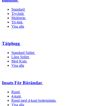
Blindnit
Standard
Trycktät
Multigrip
Tri-link
Visa alla
Tätplugg
Standard Splint
Lång Splint
Med Kula
Visa alla
Insats För Rörändar
Rund
4-kant
Rund med 4-kant bottenplatta
Visa alla