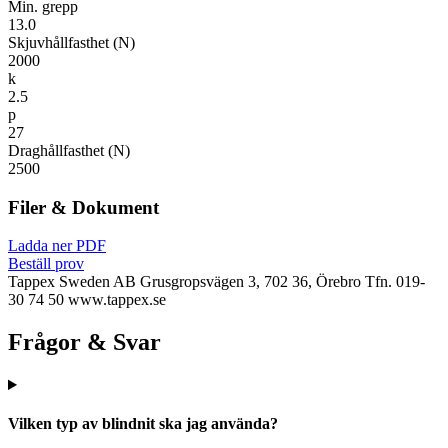
Min. grepp
13.0
Skjuvhållfasthet (N)
2000
k
2.5
p
27
Draghållfasthet (N)
2500
Filer & Dokument
Ladda ner PDF
Beställ prov
Tappex Sweden AB
Grusgropsvägen 3, 702 36, Örebro
Tfn. 019-
30 74 50
www.tappex.se
Frågor & Svar
Vilken typ av blindnit ska jag använda?