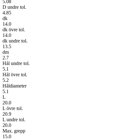
5.08
D undre tol.
4.85
dk
14.0
dk övre tol.
14.0
dk undre tol.
13.5
dm
2.7
Hål undre tol.
5.1
Hål övre tol.
5.2
Håldiameter
5.1
L
20.0
L övre tol.
20.9
L undre tol.
20.0
Max. grepp
15.0