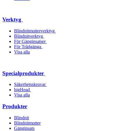
Verktyg
Blindnitmutterverktyg
Blindnitverktyg
För Gänginsatser
För Trådgänga
Visa alla
Specialprodukter
Säkerhetsskruvar
bigHead
Visa alla
Produkter
Blindnit
Blindnitmutter
Gänginsats