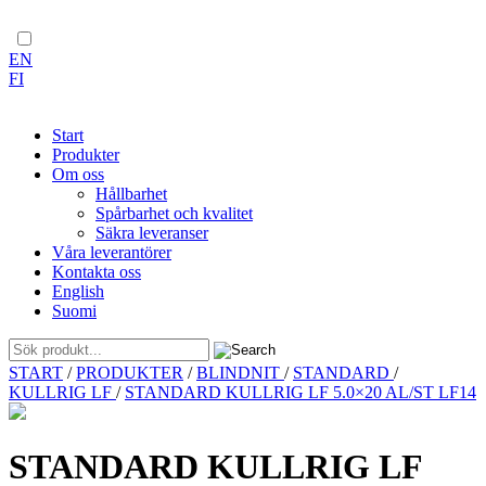
EN
FI
Start
Produkter
Om oss
Hållbarhet
Spårbarhet och kvalitet
Säkra leveranser
Våra leverantörer
Kontakta oss
English
Suomi
Skip
START
/
PRODUKTER
/
BLINDNIT
/
STANDARD
/
to
KULLRIG LF
/
STANDARD KULLRIG LF 5.0×20 AL/ST LF14
content
STANDARD KULLRIG LF