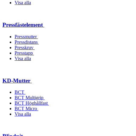
Visa alla
Pressfästelement
Pressmutter
Pressdistans
Presskruv
Presstapp
Visa alla
KD-Mutter
BCT
BCT Multigrip
BCT Höghållfast
BCT Micro
Visa alla