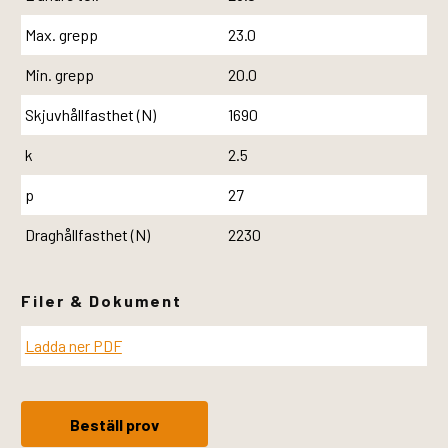
Max. grepp
23.0
Min. grepp
20.0
Skjuvhållfasthet (N)
1690
k
2.5
p
27
Draghållfasthet (N)
2230
Filer & Dokument
Ladda ner PDF
Beställ prov