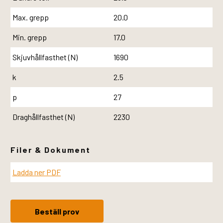
Max. grepp
20.0
Min. grepp
17.0
Skjuvhållfasthet (N)
1690
k
2.5
p
27
Draghållfasthet (N)
2230
Filer & Dokument
Ladda ner PDF
Beställ prov